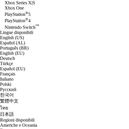
Xbox Series X|S
Xbox One
®
PlayStation
5
®
PlayStation
4
™
Nintendo Switch
Lingue disponibili
English (US)
Español (AL)
Português (BR)
English (EU)
Deutsch
Türkçe
Español (EU)
Français
Italiano
Polski
Русский
한국어
繁體中文
ไทย
日本語
Regioni disponibili
Americhe e Oceania