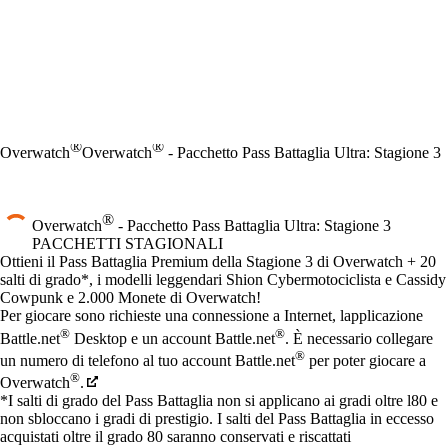
®
®
Overwatch
Overwatch
- Pacchetto Pass Battaglia Ultra: Stagione 3
®
Overwatch
- Pacchetto Pass Battaglia Ultra: Stagione 3
PACCHETTI STAGIONALI
Product Notification
Ottieni il Pass Battaglia Premium della Stagione 3 di Overwatch + 20
salti di grado*, i modelli leggendari Shion Cybermotociclista e Cassidy
Cowpunk e 2.000 Monete di Overwatch!
Prezzo
Available actions
Per giocare sono richieste una connessione a Internet, lapplicazione
®
®
Battle.net
Desktop e un account Battle.net
. È necessario collegare
®
un numero di telefono al tuo account Battle.net
per poter giocare a
®
Overwatch
.
*I salti di grado del Pass Battaglia non si applicano ai gradi oltre l80 e
non sbloccano i gradi di prestigio. I salti del Pass Battaglia in eccesso
acquistati oltre il grado 80 saranno conservati e riscattati