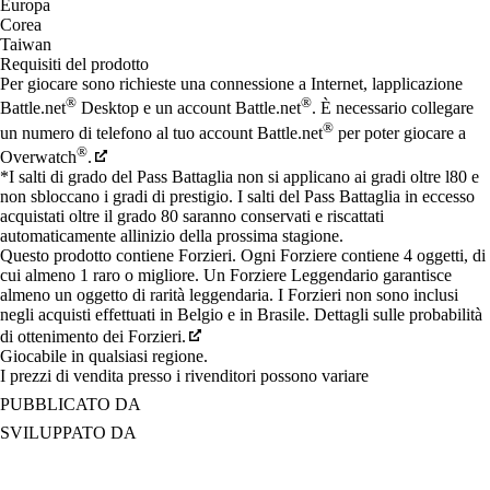
Europa
Corea
Taiwan
Requisiti del prodotto
Per giocare sono richieste una connessione a Internet, lapplicazione
®
®
Battle.net
Desktop e un account Battle.net
. È necessario collegare
®
un numero di telefono al tuo account Battle.net
per poter giocare a
®
Overwatch
.
*I salti di grado del Pass Battaglia non si applicano ai gradi oltre l80 e
non sbloccano i gradi di prestigio. I salti del Pass Battaglia in eccesso
acquistati oltre il grado 80 saranno conservati e riscattati
automaticamente allinizio della prossima stagione.
Questo prodotto contiene Forzieri. Ogni Forziere contiene 4 oggetti, di
cui almeno 1 raro o migliore. Un Forziere Leggendario garantisce
almeno un oggetto di rarità leggendaria. I Forzieri non sono inclusi
negli acquisti effettuati in Belgio e in Brasile. Dettagli sulle probabilità
di ottenimento dei Forzieri.
Giocabile in qualsiasi regione.
I prezzi di vendita presso i rivenditori possono variare
PUBBLICATO DA
SVILUPPATO DA