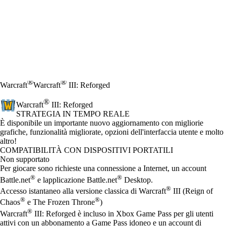
®
®
Warcraft
Warcraft
III: Reforged
®
Warcraft
III: Reforged
STRATEGIA IN TEMPO REALE
Product Notification
È disponibile un importante nuovo aggiornamento con migliorie
grafiche, funzionalità migliorate, opzioni dell'interfaccia utente e molto
altro!
Prezzo
Available actions
COMPATIBILITÀ CON DISPOSITIVI PORTATILI
Non supportato
Per giocare sono richieste una connessione a Internet, un account
®
®
Battle.net
e lapplicazione Battle.net
Desktop.
®
Accesso istantaneo alla versione classica di Warcraft
III (Reign of
®
®
Chaos
e The Frozen Throne
)
®
Warcraft
III: Reforged è incluso in Xbox Game Pass per gli utenti
attivi con un abbonamento a Game Pass idoneo e un account di