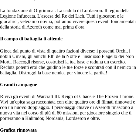
La fondazione di Orgrimmar. La caduta di Lordaeron. Il regno della
Legione Infuocata. L'ascesa del Re dei Lich. Tutti i giocatori e le
giocatrici, veterani o novizi, potranno vivere questi eventi fondamentali
della storia di Azeroth come mai prima d'ora.
Il campo di battaglia ti attende
Gioca dal punto di vista di quattro fazioni diverse: i possenti Orchi, i
nobili Umani, gli antichi Elfi della Notte e l'insidioso Flagello dei Non
Morti. Raccogli risorse, costruisci la tua base e raduna un esercito.
Recluta potenti eroi che guidino le tue forze e scontrati con il nemico in
battaglia. Distruggi la base nemica per vincere la partita!
Grandi campagne
Rivivi gli eventi di Warcraft III: Reign of Chaos e The Frozen Throne.
Vivi un'epica saga raccontata con oltre quattro ore di filmati rinnovati e
con un nuovo doppiaggio. I personaggi chiave di Azeroth rinascono a
nuova vita nel corso di più di 60 missioni per giocatore singolo che ti
porteranno a Kalimdor, Nordania, Lordaeron e oltre.
Grafica rinnovata