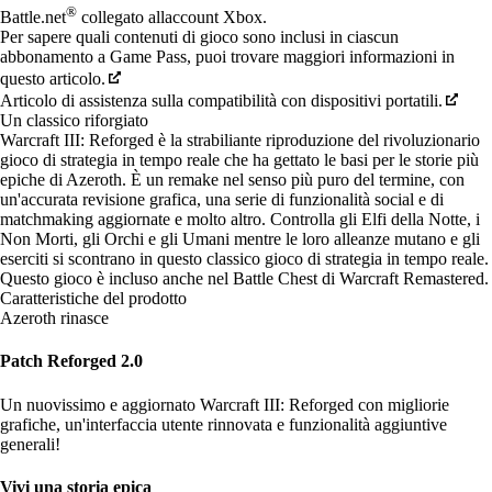
®
Battle.net
collegato allaccount Xbox.
Per sapere quali contenuti di gioco sono inclusi in ciascun
abbonamento a Game Pass, puoi trovare maggiori informazioni in
questo articolo.
Articolo di assistenza sulla compatibilità con dispositivi portatili.
Un classico riforgiato
Warcraft III: Reforged è la strabiliante riproduzione del rivoluzionario
gioco di strategia in tempo reale che ha gettato le basi per le storie più
epiche di Azeroth. È un remake nel senso più puro del termine, con
un'accurata revisione grafica, una serie di funzionalità social e di
matchmaking aggiornate e molto altro. Controlla gli Elfi della Notte, i
Non Morti, gli Orchi e gli Umani mentre le loro alleanze mutano e gli
eserciti si scontrano in questo classico gioco di strategia in tempo reale.
Questo gioco è incluso anche nel
Battle Chest di Warcraft Remastered
.
Caratteristiche del prodotto
Azeroth rinasce
Patch Reforged 2.0
Un nuovissimo e aggiornato Warcraft III: Reforged con migliorie
grafiche, un'interfaccia utente rinnovata e funzionalità aggiuntive
generali!
Vivi una storia epica