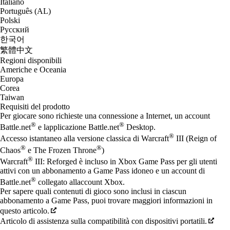
Italiano
Português (AL)
Polski
Русский
한국어
繁體中文
Regioni disponibili
Americhe e Oceania
Europa
Corea
Taiwan
Requisiti del prodotto
Per giocare sono richieste una connessione a Internet, un account
®
®
Battle.net
e lapplicazione Battle.net
Desktop.
®
Accesso istantaneo alla versione classica di Warcraft
III (Reign of
®
®
Chaos
e The Frozen Throne
)
®
Warcraft
III: Reforged è incluso in Xbox Game Pass per gli utenti
attivi con un abbonamento a Game Pass idoneo e un account di
®
Battle.net
collegato allaccount Xbox.
Per sapere quali contenuti di gioco sono inclusi in ciascun
abbonamento a Game Pass, puoi trovare maggiori informazioni in
questo articolo.
Articolo di assistenza sulla compatibilità con dispositivi portatili.