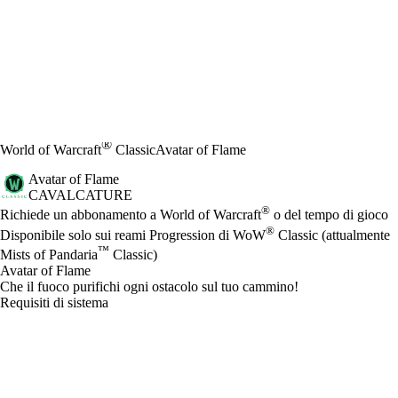
®
World of Warcraft
Classic
Avatar of Flame
Avatar of Flame
CAVALCATURE
Prezzo
Available actions
®
Richiede un abbonamento a World of Warcraft
o del tempo di gioco
®
Disponibile solo sui reami Progression di WoW
Classic (attualmente
™
Mists of Pandaria
Classic)
Avatar of Flame
Che il fuoco purifichi ogni ostacolo sul tuo cammino!
Requisiti di sistema