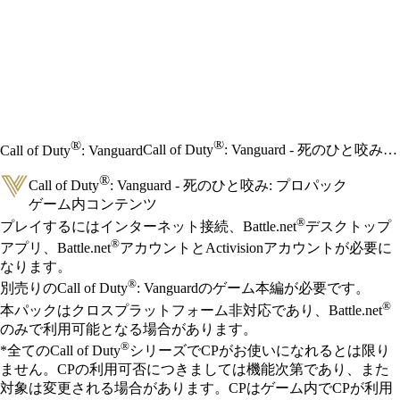
®
®
Call of Duty
: Vanguard - 死のひと咬み: プロパック
Call of Duty
: Vanguard
®
Call of Duty
: Vanguard - 死のひと咬み: プロパック
ゲーム内コンテンツ
Available actions
®
価格
プレイするにはインターネット接続、Battle.net
デスクトップ
®
アプリ、Battle.net
アカウントとActivisionアカウントが必要に
なります。
®
別売りのCall of Duty
: Vanguardのゲーム本編が必要です。
®
本パックはクロスプラットフォーム非対応であり、Battle.net
のみで利用可能となる場合があります。
®
*全てのCall of Duty
シリーズでCPがお使いになれるとは限り
ません。CPの利用可否につきましては機能次第であり、また
対象は変更される場合があります。CPはゲーム内でCPが利用