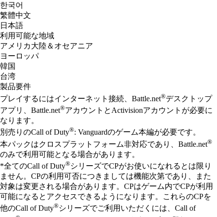
한국어
繁體中文
日本語
利用可能な地域
アメリカ大陸＆オセアニア
ヨーロッパ
韓国
台湾
製品要件
®
プレイするにはインターネット接続、Battle.net
デスクトップ
®
アプリ、Battle.net
アカウントとActivisionアカウントが必要に
なります。
®
別売りのCall of Duty
: Vanguardのゲーム本編が必要です。
®
本パックはクロスプラットフォーム非対応であり、Battle.net
のみで利用可能となる場合があります。
®
*全てのCall of Duty
シリーズでCPがお使いになれるとは限り
ません。CPの利用可否につきましては機能次第であり、また
対象は変更される場合があります。CPはゲーム内でCPが利用
可能になるとアクセスできるようになります。これらのCPを
®
他のCall of Duty
シリーズでご利用いただくには、Call of