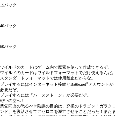
15パック
40パック
60パック
Available actions
ワイルドのカードはゲーム内で魔素を使って作成できるぞ。
ワイルドのカードはワイルドフォーマットでだけ使えるんだ。
スタンダードフォーマットでは使用禁止だからな。
®
プレイするにはインターネット接続とBattle.net
アカウントが
必要だぞ。
プレイするには「ハースストーン」が必要だぞ。
戦いの空へ！
悪党同盟の恐るべき陰謀の目的は、究極のドラゴン「ガラクロ
ンド」を復活させてアゼロスを滅亡させることだった！またま