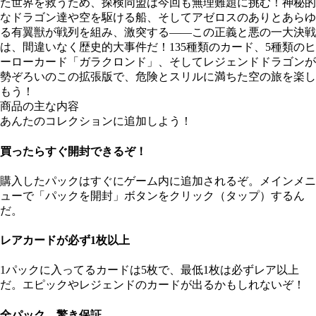
た世界を救うため、探検同盟は今回も無理難題に挑む！神秘的
なドラゴン達や空を駆ける船、そしてアゼロスのありとあらゆ
る有翼獣が戦列を組み、激突する――この正義と悪の一大決戦
は、間違いなく歴史的大事件だ！135種類のカード、5種類のヒ
ーローカード「ガラクロンド」、そしてレジェンドドラゴンが
勢ぞろいのこの拡張版で、危険とスリルに満ちた空の旅を楽し
もう！
商品の主な内容
あんたのコレクションに追加しよう！
買ったらすぐ開封できるぞ！
購入したパックはすぐにゲーム内に追加されるぞ。メインメニ
ューで「パックを開封」ボタンをクリック（タップ）するん
だ。
レアカードが必ず1枚以上
1パックに入ってるカードは5枚で、最低1枚は必ずレア以上
だ。エピックやレジェンドのカードが出るかもしれないぞ！
全パック、驚き保証