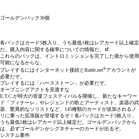
ゴールデンパック30個
Available actions
各パックはカード5枚入り、うち最低1枚はレアカード以上確定
だ。購入内容に関する確率についての情報だ。
これらのパックは、イントロミッションを完了した後から使用
可能になるからな。
®
プレイするにはインターネット接続とBattle.net
アカウントが
必要だぞ。
プレイするには「ハースストーン」が必要だぞ。
オープニングアクトを見逃すな
E.T.C.が特大の音楽フェスティバルを開催し、新たなキーワー
ド「フィナーレ」やレジェンドの歌とアーティスト、楽器の武
器、驚異的なソリストなど、145種類のカードが追加されるノ
リに乗った拡張版が登場するぞ！各パックはカード5枚入り、
うち最低1枚はレアカード以上確定だ。ゴールデンパックから
は、必ずゴールデンかシグネチャーのカードが出るぞ。
システム要件