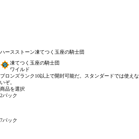
ハースストーン
凍てつく玉座の騎士団
凍てつく玉座の騎士団
ワイルド
Product Notification
ブロンズランク10以上で開封可能だ。スタンダードでは使えな
いぞ。
商品を選択
2パック
7パック