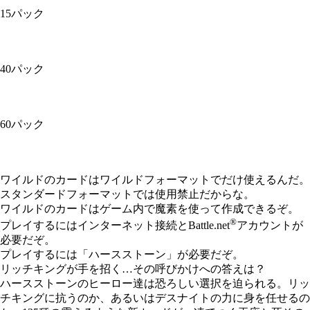
15パック
40パック
60パック
Available actions
ワイルドのカードはワイルドフォーマットでだけ使えるんだ。
スタンダードフォーマットでは使用禁止だからな。
ワイルドのカードはゲーム内で魔素を使って作成できるぞ。
®
プレイするにはインターネット接続とBattle.net
アカウントが
必要だぞ。
プレイするには「ハースストーン」が必要だぞ。
リッチキングが手を招く…その呼びかけへの答えは？
ハースストーンのヒーロー達は恐ろしい選択を迫られる。リッ
チキングに抗うのか、あるいはデスナイトの力に身を任せるの