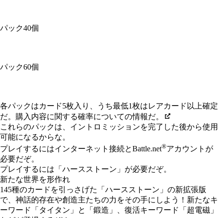
パック40個
パック60個
Available actions
各パックはカード5枚入り、うち最低1枚はレアカード以上確定
だ。購入内容に関する確率についての情報だ。
これらのパックは、イントロミッションを完了した後から使用
可能になるからな。
®
プレイするにはインターネット接続とBattle.net
アカウントが
必要だぞ。
プレイするには「ハースストーン」が必要だぞ。
新たな世界を形作れ
145種のカードを引っさげた「ハースストーン」の新拡張版
で、神話的存在や創造主たちの力をその手にしよう！新たなキ
ーワード「タイタン」と「鍛造」、復活キーワード「超電磁」