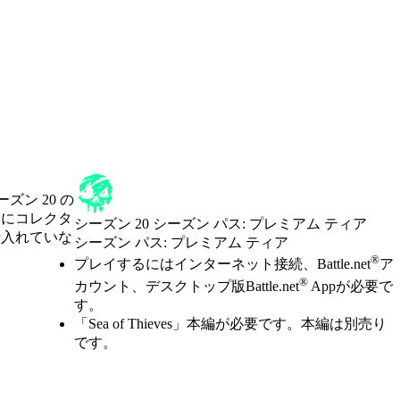
ズン 20 の
らにコレクタ
シーズン 20 シーズン パス: プレミアム ティア
仕入れていな
シーズン パス: プレミアム ティア
Available actions
®
価格
プレイするにはインターネット接続、Battle.net
ア
®
カウント、デスクトップ版Battle.net
Appが必要で
す。
「Sea of Thieves」本編が必要です。本編は別売り
です。