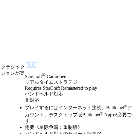
時、クラシック
ッションが楽
®
StarCraft
Cartooned
リアルタイムストラテジー
Product Notification
Requires StarCraft Remastered to play
Available actions
価格
ハンドヘルド対応
非対応
®
プレイするにはインターネット接続、Battle.net
ア
®
カウント、デスクトップ版Battle.net
Appが必要で
す。
需要《星际争霸：重制版》
ハンドヘルド対応のサポート記事