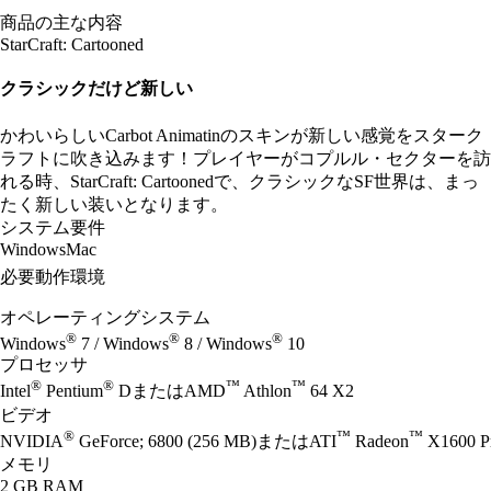
商品の主な内容
StarCraft: Cartooned
クラシックだけど新しい
かわいらしいCarbot Animatinのスキンが新しい感覚をスターク
ラフトに吹き込みます！プレイヤーがコプルル・セクターを訪
れる時、StarCraft: Cartoonedで、クラシックなSF世界は、まっ
たく新しい装いとなります。
システム要件
Windows
Mac
必要動作環境
オペレーティングシステム
®
®
®
Windows
7 / Windows
8 / Windows
10
プロセッサ
®
®
™
™
Intel
Pentium
DまたはAMD
Athlon
64 X2
ビデオ
®
™
™
NVIDIA
GeForce; 6800 (256 MB)またはATI
Radeon
X1600 
メモリ
2 GB RAM