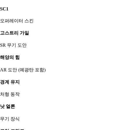
SC1
오퍼레이터 스킨
고스트리 가일
SR 무기 도안
해양의 힘
AR 도안 (예광탄 포함)
경계 유지
처형 동작
낫 얼론
무기 장식