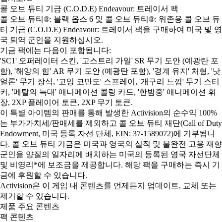
콜 오브 듀티 기금 (C.O.D.E) Endeavour: 트레이서 팩
콜 오브 듀티®: 블랙 옵스 6 및 콜 오브 듀티®: 워존용 콜 오브 듀
티 기금 (C.O.D.E) Endeavour: 트레이서 팩을 구매하여 미국 및 영
국 퇴역 군인을 지원하십시오.
기금 팩에는 다음이 포함됩니다:
'SC1' 오퍼레이터 스킨, '고스트리 가일' SR 무기 도안 (예광탄 포
함), '해양의 힘' AR 무기 도안 (예광탄 포함), '경계 유지' 처형, '낫
얼론' 무기 장식, '고잉 코만도' 스프레이, '개구리 느낌' 무기 스티
커, '메탈의 늑대' 애니메이션 콜링 카드, '한밤중' 애니메이션 휘
장, 2XP 플레이어 토큰, 2XP 무기 토큰.
이 특별 아이템의 판매를 통해 발생한 Activision의 순수익 100%
는 부가가치세/판매세를 제외하고 콜 오브 듀티 재단(Call of Duty
Endowment, 미국 등록 자선 단체, EIN: 37-1589072)에 기부됩니
다. 콜 오브 듀티 기금은 미국과 영국의 실직 및 불완전 고용 재향
군인을 양질의 일자리에 배치하는 미국의 등록된 영국 자선단체
및 비영리*에 보조금을 제공합니다. 해당 팩을 구매하는 즉시 기
금에 후원할 수 있습니다.
Activision은 이 게임 내 콘텐츠를 언제든지 업데이트, 교체 또는
제거할 수 있습니다.
제품 주요 콘텐츠
팩 콘텐츠