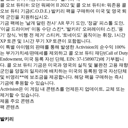
콜 오브 듀티®: 모던 워페어 II 2022 및 콜 오브 듀티®: 워존용 콜
오브 듀티 기금(C.O.D.E.) 발키리 팩을 구매하여 미국 및 영국 퇴
역 군인을 지원하십시오.
기금 팩에는 '날개 달린 전사' AR 무기 도안, '정글' 피스톨 도안,
'이글 드라이버' 이동 수단 스킨*, '발키리' 오퍼레이터 스킨, '용
기' 장식, '비행 전 제거' 스티커, '토네이도' 움직이는 휘장, 1시간
XP 토큰 및 1시간 무기 XP 토큰이 포함됩니다.
이 특별 아이템의 판매를 통해 발생한 Activision의 순수익 100%
는 부가가치세/판매세를 제외하고 콜 오브 듀티 재단(Call of Duty
Endowment, 미국 등록 자선 단체, EIN: 37-1589072)에 기부됩니
다. 콜 오브 듀티 기금은 미국과 영국의 실직 및 불완전 고용 재향
군인을 양질의 일자리에 배치하는 미국의 등록된 영국 자선단체
및 비영리**에 보조금을 제공합니다. 해당 팩을 구매하는 즉시
기금에 후원할 수 있습니다.
Activision은 이 게임 내 콘텐츠를 언제든지 업데이트, 교체 또는
제거할 수 있습니다.
제품 주요 콘텐츠
팩 콘텐츠
발키리