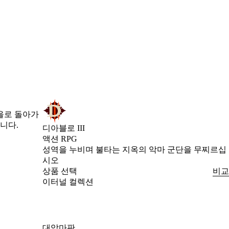
을로 돌아가
니다.
디아블로 III
액션 RPG
Product Notification
성역을 누비며 불타는 지옥의 악마 군단을 무찌르십
시오
상품 선택
비교
이터널 컬렉션
대악마판