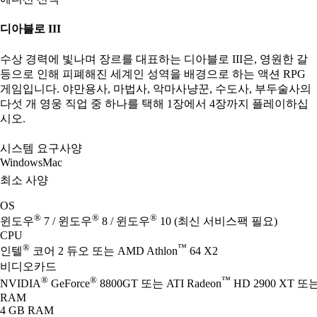
디아블로 III
수상 경력에 빛나며 장르를 대표하는 디아블로 III은, 영원한 갈
등으로 인해 피폐해진 세계인 성역을 배경으로 하는 액션 RPG
게임입니다. 야만용사, 마법사, 악마사냥꾼, 수도사, 부두술사의
다섯 개 영웅 직업 중 하나를 택해 1장에서 4장까지 플레이하십
시오.
시스템 요구사양
Windows
Mac
최소 사양
OS
®
®
®
윈도우
7 / 윈도우
8 / 윈도우
10 (최신 서비스팩 필요)
CPU
®
™
인텔
코어 2 듀오 또는 AMD Athlon
64 X2
비디오카드
®
®
™
NVIDIA
GeForce
8800GT 또는 ATI Radeon
HD 2900 XT 또는 
RAM
4 GB RAM