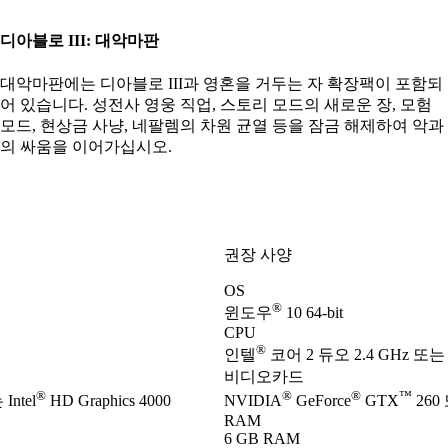
디아블로 III: 대악마판
대악마판에는 디아블로 III과 영혼을 거두는 자 확장팩이 포함되
어 있습니다. 성전사 영웅 직업, 스토리 모드의 새로운 장, 모험
모드, 현상금 사냥, 네팔렘의 차원 균열 등을 잠금 해제하여 악과
의 싸움을 이어가십시오.
권장 사양
OS
®
윈도우
10 64-bit
CPU
®
인텔
코어 2 듀오 2.4 GHz 또는 
비디오카드
®
®
®
™
Intel
HD Graphics 4000
NVIDIA
GeForce
GTX
260 
RAM
6 GB RAM