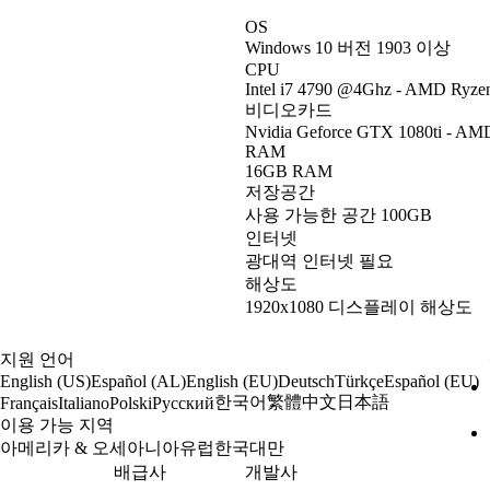
OS
Windows 10 버전 1903 이상
CPU
Intel i7 4790 @4Ghz - AMD Ryze
비디오카드
Nvidia Geforce GTX 1080ti - AMD
RAM
16GB RAM
저장공간
사용 가능한 공간 100GB
인터넷
광대역 인터넷 필요
해상도
1920x1080 디스플레이 해상도
지원 언어
English (US)
Español (AL)
English (EU)
Deutsch
Türkçe
Español (EU)
한국어
繁體中文
日本語
Français
Italiano
Polski
Русский
이용 가능 지역
아메리카 & 오세아니아
유럽
한국
대만
배급사
개발사