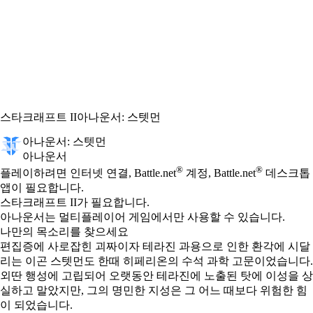
스타크래프트 II
아나운서: 스텟먼
아나운서: 스텟먼
아나운서
Available actions
®
®
가격
플레이하려면 인터넷 연결, Battle.net
계정, Battle.net
데스크톱
앱이 필요합니다.
스타크래프트 II가 필요합니다.
아나운서는 멀티플레이어 게임에서만 사용할 수 있습니다.
나만의 목소리를 찾으세요
편집증에 사로잡힌 괴짜이자 테라진 과용으로 인한 환각에 시달
리는 이곤 스텟먼도 한때 히페리온의 수석 과학 고문이었습니다.
외딴 행성에 고립되어 오랫동안 테라진에 노출된 탓에 이성을 상
실하고 말았지만, 그의 명민한 지성은 그 어느 때보다 위험한 힘
이 되었습니다.