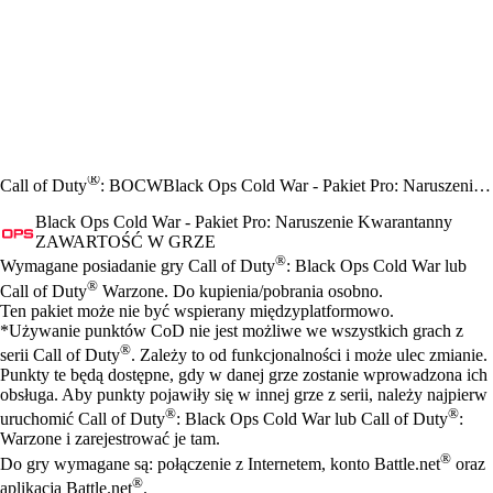
®
Call of Duty
: BOCW
Black Ops Cold War - Pakiet Pro: Naruszenie Kwarantanny
Black Ops Cold War - Pakiet Pro: Naruszenie Kwarantanny
ZAWARTOŚĆ W GRZE
Cena
Available actions
®
Wymagane posiadanie gry Call of Duty
: Black Ops Cold War lub
®
Call of Duty
Warzone. Do kupienia/pobrania osobno.
Ten pakiet może nie być wspierany międzyplatformowo.
*Używanie punktów CoD nie jest możliwe we wszystkich grach z
®
serii Call of Duty
. Zależy to od funkcjonalności i może ulec zmianie.
Punkty te będą dostępne, gdy w danej grze zostanie wprowadzona ich
obsługa. Aby punkty pojawiły się w innej grze z serii, należy najpierw
®
®
uruchomić Call of Duty
: Black Ops Cold War lub Call of Duty
:
Warzone i zarejestrować je tam.
®
Do gry wymagane są: połączenie z Internetem, konto Battle.net
oraz
®
aplikacja Battle.net
.