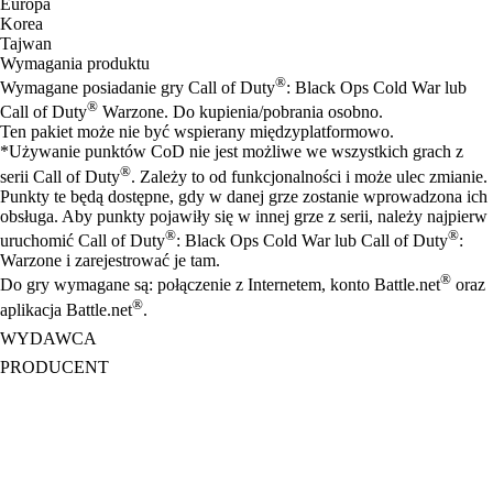
Europa
Korea
Tajwan
Wymagania produktu
®
Wymagane posiadanie gry Call of Duty
: Black Ops Cold War lub
®
Call of Duty
Warzone. Do kupienia/pobrania osobno.
Ten pakiet może nie być wspierany międzyplatformowo.
*Używanie punktów CoD nie jest możliwe we wszystkich grach z
®
serii Call of Duty
. Zależy to od funkcjonalności i może ulec zmianie.
Punkty te będą dostępne, gdy w danej grze zostanie wprowadzona ich
obsługa. Aby punkty pojawiły się w innej grze z serii, należy najpierw
®
®
uruchomić Call of Duty
: Black Ops Cold War lub Call of Duty
:
Warzone i zarejestrować je tam.
®
Do gry wymagane są: połączenie z Internetem, konto Battle.net
oraz
®
aplikacja Battle.net
.
WYDAWCA
PRODUCENT