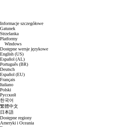
Informacje szczegółowe
Gatunek
Strzelanka
Platformy
Windows
Dostępne wersje językowe
English (US)
Español (AL)
Português (BR)
Deutsch
Español (EU)
Français
Italiano
Polski
Русский
한국어
繁體中文
日本語
Dostępne regiony
Ameryki i Oceania