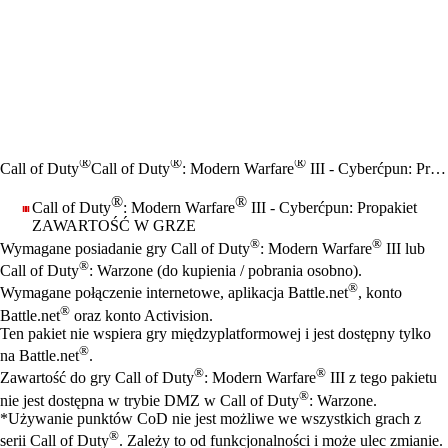
®
®
®
Call of Duty
Call of Duty
: Modern Warfare
III - Cyberćpun: Propakiet
®
®
Call of Duty
: Modern Warfare
III - Cyberćpun: Propakiet
ZAWARTOŚĆ W GRZE
Cena
Available actions
®
®
Wymagane posiadanie gry Call of Duty
: Modern Warfare
III lub
®
Call of Duty
: Warzone (do kupienia / pobrania osobno).
®
Wymagane połączenie internetowe, aplikacja Battle.net
, konto
®
Battle.net
oraz konto Activision.
Ten pakiet nie wspiera gry międzyplatformowej i jest dostępny tylko
®
na Battle.net
.
®
®
Zawartość do gry Call of Duty
: Modern Warfare
III z tego pakietu
®
nie jest dostępna w trybie DMZ w Call of Duty
: Warzone.
*Używanie punktów CoD nie jest możliwe we wszystkich grach z
®
serii Call of Duty
. Zależy to od funkcjonalności i może ulec zmianie.