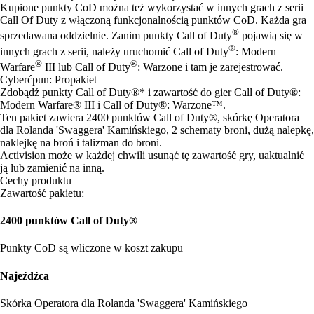
Kupione punkty CoD można też wykorzystać w innych grach z serii
Call Of Duty z włączoną funkcjonalnością punktów CoD. Każda gra
®
sprzedawana oddzielnie. Zanim punkty Call of Duty
pojawią się w
®
innych grach z serii, należy uruchomić Call of Duty
: Modern
®
®
Warfare
III lub Call of Duty
: Warzone i tam je zarejestrować.
Cyberćpun: Propakiet
Zdobądź punkty Call of Duty®* i zawartość do gier Call of Duty®:
Modern Warfare® III i Call of Duty®: Warzone™.
Ten pakiet zawiera 2400 punktów Call of Duty®, skórkę Operatora
dla Rolanda 'Swaggera' Kamińskiego, 2 schematy broni, dużą nalepkę,
naklejkę na broń i talizman do broni.
Activision może w każdej chwili usunąć tę zawartość gry, uaktualnić
ją lub zamienić na inną.
Cechy produktu
Zawartość pakietu:
2400 punktów Call of Duty®
Punkty CoD są wliczone w koszt zakupu
Najeźdźca
Skórka Operatora dla Rolanda 'Swaggera' Kamińskiego