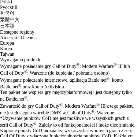
Polski
Русский
한국어
繁體中文
日本語
Dostępne regiony
Ameryki i Oceania
Europa
Korea
Tajwan
Wymagania produktu
®
®
Wymagane posiadanie gry Call of Duty
: Modern Warfare
III lub
®
Call of Duty
: Warzone (do kupienia / pobrania osobno).
®
Wymagane połączenie internetowe, aplikacja Battle.net
, konto
®
Battle.net
oraz konto Activision.
Ten pakiet nie wspiera gry międzyplatformowej i jest dostępny tylko
®
na Battle.net
.
®
®
Zawartość do gry Call of Duty
: Modern Warfare
III z tego pakietu
®
nie jest dostępna w trybie DMZ w Call of Duty
: Warzone.
*Używanie punktów CoD nie jest możliwe we wszystkich grach z
®
serii Call of Duty
. Zależy to od funkcjonalności i może ulec zmianie.
Kupione punkty CoD można też wykorzystać w innych grach z serii
Call Of Duty z włączoną funkcjonalnością punktów CoD. Każda gra