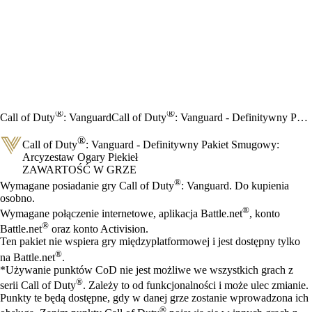
®
®
Call of Duty
: Vanguard
Call of Duty
: Vanguard - Definitywny Pakiet Smugowy: Arcyzestaw Ogary Piekieł
®
Call of Duty
: Vanguard - Definitywny Pakiet Smugowy:
Arcyzestaw Ogary Piekieł
ZAWARTOŚĆ W GRZE
Cena
Available actions
®
Wymagane posiadanie gry Call of Duty
: Vanguard. Do kupienia
osobno.
®
Wymagane połączenie internetowe, aplikacja Battle.net
, konto
®
Battle.net
oraz konto Activision.
Ten pakiet nie wspiera gry międzyplatformowej i jest dostępny tylko
®
na Battle.net
.
*Używanie punktów CoD nie jest możliwe we wszystkich grach z
®
serii Call of Duty
. Zależy to od funkcjonalności i może ulec zmianie.
Punkty te będą dostępne, gdy w danej grze zostanie wprowadzona ich
®