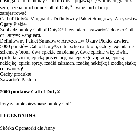
obsługa. Zanim punkty Call of Duty
pojawią się w innych grach z
®
serii, trzeba uruchomić Call of Duty
: Vanguard i tam je
zarejestrować.
Call of Duty®: Vanguard - Definitywny Pakiet Smugowy: Arcyzestaw
Ogary Piekieł
Zdobądź punkty Call of Duty®* i legendarną zawartość do gier Call
of Duty®: Vanguard.
Definitywny Pakiet Smugowy: Arcyzestaw Ogary Piekieł zawiera
5000 punktów Call of Duty®, ultra schemat broni, cztery legendarne
schematy broni, dwa epickie emblematy, dwie epickie wizytówki,
epicki talizman, epicką prezentację najlepszego zagrania, epicką
naklejkę, epicki spray, rzadki talizman, rzadką naklejkę i rzadką siatkę
celowniczą!
Cechy produktu
Zawartość Pakietu
5000 punktów Call of Duty®
Przy zakupie otrzymasz punkty CoD.
LEGENDARNA
Skórka Operatorki dla Anny