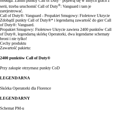
obsługa. Zanim punkty Call of Duty
pojawią się w innych grach z
®
serii, trzeba uruchomić Call of Duty
: Vanguard i tam je
zarejestrować.
Call of Duty®: Vanguard - Propakiet Smugowy: Fioletowe Ukrycie
Zdobądź punkty Call of Duty®* i legendarną zawartość do gier Call
of Duty®: Vanguard.
Propakiet Smugowy: Fioletowe Ukrycie zawiera 2400 punktów Call
of Duty®, legendarną skórkę Operatorki, dwa legendarne schematy
broni i nie tylko!
Cechy produktu
Zawartość pakietu:
2400 punktów Call of Duty®
Przy zakupie otrzymasz punkty CoD
LEGENDARNA
Skórka Operatorki dla Florence
LEGENDARNY
Schemat PM-u