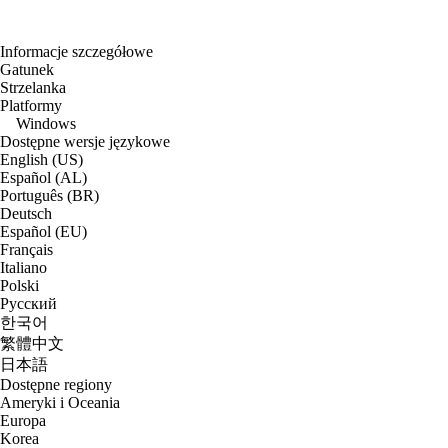
Informacje szczegółowe
Gatunek
Strzelanka
Platformy
Windows
Dostępne wersje językowe
English (US)
Español (AL)
Português (BR)
Deutsch
Español (EU)
Français
Italiano
Polski
Русский
한국어
繁體中文
日本語
Dostępne regiony
Ameryki i Oceania
Europa
Korea