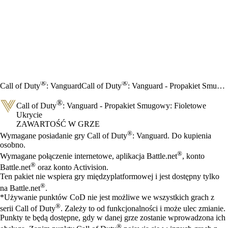
®
®
Call of Duty
: Vanguard
Call of Duty
: Vanguard - Propakiet Smugowy: Fioletowe Ukrycie
®
Call of Duty
: Vanguard - Propakiet Smugowy: Fioletowe
Ukrycie
ZAWARTOŚĆ W GRZE
Cena
Available actions
®
Wymagane posiadanie gry Call of Duty
: Vanguard. Do kupienia
osobno.
®
Wymagane połączenie internetowe, aplikacja Battle.net
, konto
®
Battle.net
oraz konto Activision.
Ten pakiet nie wspiera gry międzyplatformowej i jest dostępny tylko
®
na Battle.net
.
*Używanie punktów CoD nie jest możliwe we wszystkich grach z
®
serii Call of Duty
. Zależy to od funkcjonalności i może ulec zmianie.
Punkty te będą dostępne, gdy w danej grze zostanie wprowadzona ich
®