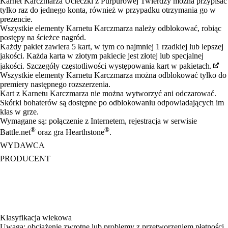
Karnet Karczmarza Ucieczki z Purpurowej Twierdzy można przypisać
tylko raz do jednego konta, również w przypadku otrzymania go w
prezencie.
Wszystkie elementy Karnetu Karczmarza należy odblokować, robiąc
postępy na ścieżce nagród.
Każdy pakiet zawiera 5 kart, w tym co najmniej 1 rzadkiej lub lepszej
jakości. Każda karta w złotym pakiecie jest złotej lub specjalnej
jakości. Szczegóły częstotliwości występowania kart w pakietach.
Wszystkie elementy Karnetu Karczmarza można odblokować tylko do
premiery następnego rozszerzenia.
Kart z Karnetu Karczmarza nie można wytworzyć ani odczarować.
Skórki bohaterów są dostępne po odblokowaniu odpowiadających im
klas w grze.
Wymagane są: połączenie z Internetem, rejestracja w serwisie
®
®
Battle.net
oraz gra Hearthstone
.
WYDAWCA
PRODUCENT
Klasyfikacja wiekowa
Uwaga: obciążenie zwrotne lub problemy z przetworzeniem płatności