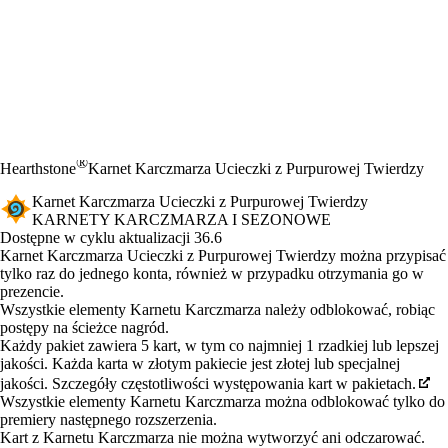
®
Hearthstone
Karnet Karczmarza Ucieczki z Purpurowej Twierdzy
Karnet Karczmarza Ucieczki z Purpurowej Twierdzy
KARNETY KARCZMARZA I SEZONOWE
Product Notification
Dostępne w cyklu aktualizacji 36.6
Cena
Available actions
Karnet Karczmarza Ucieczki z Purpurowej Twierdzy można przypisać
tylko raz do jednego konta, również w przypadku otrzymania go w
prezencie.
Wszystkie elementy Karnetu Karczmarza należy odblokować, robiąc
postępy na ścieżce nagród.
Każdy pakiet zawiera 5 kart, w tym co najmniej 1 rzadkiej lub lepszej
jakości. Każda karta w złotym pakiecie jest złotej lub specjalnej
jakości. Szczegóły częstotliwości występowania kart w pakietach.
Wszystkie elementy Karnetu Karczmarza można odblokować tylko do
premiery następnego rozszerzenia.
Kart z Karnetu Karczmarza nie można wytworzyć ani odczarować.