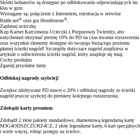
Skórki bohaterów są dostępne po odblokowaniu odpowiadających im
klas w grze.
Wymagane są: połączenie z Internetem, rejestracja w serwisie
®
®
Battle.net
oraz gra Hearthstone
.
Zaplanuj ucieczkę
Kup Karnet Karczmarza Ucieczki z Purpurowej Twierdzy, aby
natychmiast otrzymać premię 10% do PD na czas trwania rozszerzenia
oraz wszystkie elementy dostępne do twojego bieżącego poziomu
płatnej ścieżki nagród! Szczegóły dotyczące nagród znajdziesz w
artykule o odświeżeniu ścieżki nagród, który znajduje się
tutaj
.
Cechy produktu
Zgarnij przydatne fanty
Odblokuj nagrody szybciej!
Zwiększ zdobywane PD nawet o 20% i odblokuj nagrody ze ścieżki
nagród jeszcze szybciej do premiery kolejnego rozszerzenia.
Zdobądź karty premium
Zdobądź 2 złote pakiety standardowe, diamentową legendarną kartę
M3G4ODSZCZURZ4CZ, 2 złote legendarne karty, 6 kart specjalnych
i wiele więcej, robiąc postępy na ścieżce.