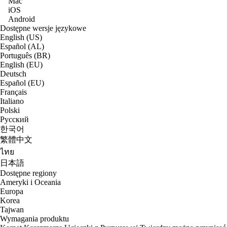
Mac
iOS
Android
Dostępne wersje językowe
English (US)
Español (AL)
Português (BR)
English (EU)
Deutsch
Español (EU)
Français
Italiano
Polski
Русский
한국어
繁體中文
ไทย
日本語
Dostępne regiony
Ameryki i Oceania
Europa
Korea
Tajwan
Wymagania produktu