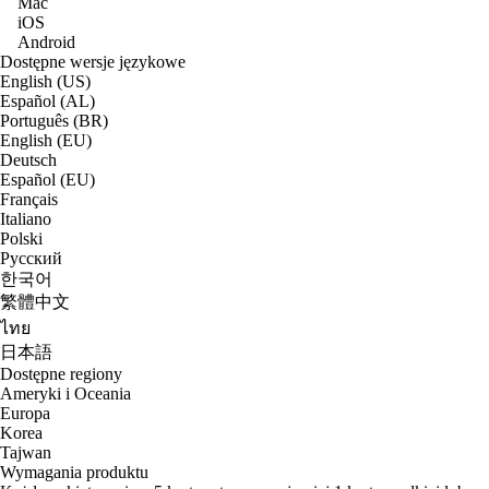
Mac
iOS
Android
Dostępne wersje językowe
English (US)
Español (AL)
Português (BR)
English (EU)
Deutsch
Español (EU)
Français
Italiano
Polski
Русский
한국어
繁體中文
ไทย
日本語
Dostępne regiony
Ameryki i Oceania
Europa
Korea
Tajwan
Wymagania produktu