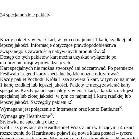
24 specjalne złote pakiety
Available actions
Każdy pakiet zawiera 5 kart, w tym co najmniej 1 kartę rzadkiej lub
lepszej jakości. Informacje dotyczące prawdopodobieństwa
związanego z zawartością nabywanych produktów.
Dostęp do tych pakietów kart można uzyskać wyłącznie po
ukończeniu misji wprowadzających.
Kart specjalnych nie można stworzyć ani odczarować. Po premierze
Festiwalu Legend karty specjalne będzie można odczarować.
Każdy pakiet Pochodu Króla Lisza zawiera 5 kart, w tym co najmniej
1 kartę rzadkiej lub lepszej jakości. Pakiety te mogą zawierać karty
specjalne. Każdy pakiet specjalny zawiera 5 kart, a każda z nich jest
specjalnej lub złotej jakości, w tym co najmniej 1 kartę rzadkiej lub
lepszej jakości. Szczegóły pakietu.
®
Wymagane jest połączenie z Internetem oraz konto Battle.net
.
®
Wymaga gry Hearthstone
.
Stylówka na specjalną okazję
Król Lisz powraca do Hearthstone! Wraz z nim w liczącym 145 kart
rozszerzeniu do Hearthstone pojawi się nowa klasa postaci – rycerz
śmierci, słowo kluczowe Manomania, rodzaj stronników – Nieumarli i