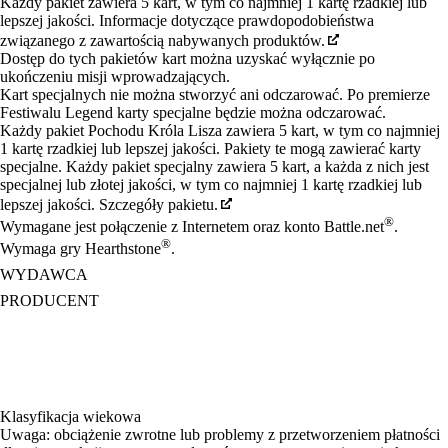
Każdy pakiet zawiera 5 kart, w tym co najmniej 1 kartę rzadkiej lub
lepszej jakości. Informacje dotyczące prawdopodobieństwa
związanego z zawartością nabywanych produktów.
Dostęp do tych pakietów kart można uzyskać wyłącznie po
ukończeniu misji wprowadzających.
Kart specjalnych nie można stworzyć ani odczarować. Po premierze
Festiwalu Legend karty specjalne będzie można odczarować.
Każdy pakiet Pochodu Króla Lisza zawiera 5 kart, w tym co najmniej
1 kartę rzadkiej lub lepszej jakości. Pakiety te mogą zawierać karty
specjalne. Każdy pakiet specjalny zawiera 5 kart, a każda z nich jest
specjalnej lub złotej jakości, w tym co najmniej 1 kartę rzadkiej lub
lepszej jakości. Szczegóły pakietu.
®
Wymagane jest połączenie z Internetem oraz konto Battle.net
.
®
Wymaga gry Hearthstone
.
WYDAWCA
PRODUCENT
Klasyfikacja wiekowa
Uwaga: obciążenie zwrotne lub problemy z przetworzeniem płatności