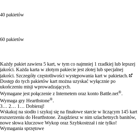
40 pakietów
60 pakietów
Available actions
Każdy pakiet zawiera 5 kart, w tym co najmniej 1 rzadkiej lub lepszej
jakości. Każda karta w złotym pakiecie jest złotej lub specjalnej
jakości. Szczegóły częstotliwości występowania kart w pakietach.
Dostęp do tych pakietów kart można uzyskać wyłącznie po
ukończeniu misji wprowadzających.
®
Wymagane jest połączenie z Internetem oraz konto Battle.net
.
®
Wymaga gry Hearthstone
.
3… 2… 1… Dobieraj!
Wskakuj na siodło i szykuj się na finałowe starcie w liczącym 145 kart
rozszerzeniu do Hearthstone. Znajdziesz w nim szlachetnych banitów,
nowe słowa kluczowe Wykop oraz Szybkostrzał i nie tylko!
Wymagania sprzętowe