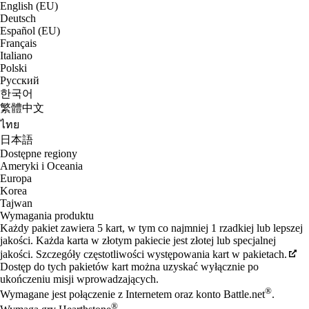
English (EU)
Deutsch
Español (EU)
Français
Italiano
Polski
Русский
한국어
繁體中文
ไทย
日本語
Dostępne regiony
Ameryki i Oceania
Europa
Korea
Tajwan
Wymagania produktu
Każdy pakiet zawiera 5 kart, w tym co najmniej 1 rzadkiej lub lepszej
jakości. Każda karta w złotym pakiecie jest złotej lub specjalnej
jakości. Szczegóły częstotliwości występowania kart w pakietach.
Dostęp do tych pakietów kart można uzyskać wyłącznie po
ukończeniu misji wprowadzających.
®
Wymagane jest połączenie z Internetem oraz konto Battle.net
.
®