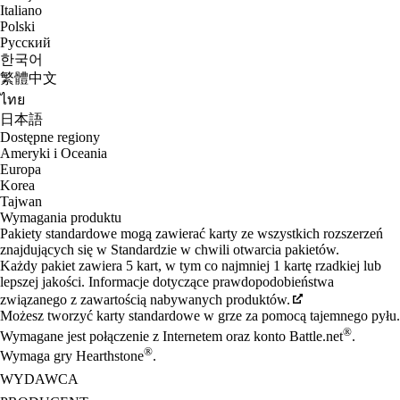
Italiano
Polski
Русский
한국어
繁體中文
ไทย
日本語
Dostępne regiony
Ameryki i Oceania
Europa
Korea
Tajwan
Wymagania produktu
Pakiety standardowe mogą zawierać karty ze wszystkich rozszerzeń
znajdujących się w Standardzie w chwili otwarcia pakietów.
Każdy pakiet zawiera 5 kart, w tym co najmniej 1 kartę rzadkiej lub
lepszej jakości. Informacje dotyczące prawdopodobieństwa
związanego z zawartością nabywanych produktów.
Możesz tworzyć karty standardowe w grze za pomocą tajemnego pyłu.
®
Wymagane jest połączenie z Internetem oraz konto Battle.net
.
®
Wymaga gry Hearthstone
.
WYDAWCA