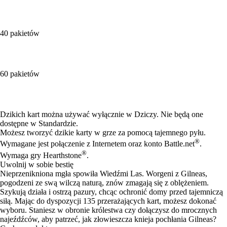
40 pakietów
60 pakietów
Available actions
Dzikich kart można używać wyłącznie w Dziczy. Nie będą one
dostępne w Standardzie.
Możesz tworzyć dzikie karty w grze za pomocą tajemnego pyłu.
®
Wymagane jest połączenie z Internetem oraz konto Battle.net
.
®
Wymaga gry Hearthstone
.
Uwolnij w sobie bestię
Nieprzenikniona mgła spowiła Wiedźmi Las. Worgeni z Gilneas,
pogodzeni ze swą wilczą naturą, znów zmagają się z oblężeniem.
Szykują działa i ostrzą pazury, chcąc ochronić domy przed tajemniczą
siłą. Mając do dyspozycji 135 przerażających kart, możesz dokonać
wyboru. Staniesz w obronie królestwa czy dołączysz do mrocznych
najeźdźców, aby patrzeć, jak złowieszcza knieja pochłania Gilneas?