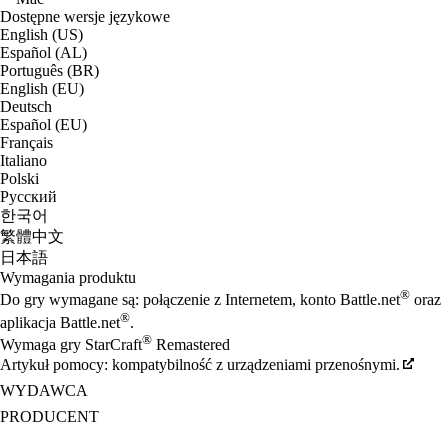
Dostępne wersje językowe
English (US)
Español (AL)
Português (BR)
English (EU)
Deutsch
Español (EU)
Français
Italiano
Polski
Русский
한국어
繁體中文
日本語
Wymagania produktu
®
Do gry wymagane są: połączenie z Internetem, konto Battle.net
oraz
®
aplikacja Battle.net
.
®
Wymaga gry StarCraft
Remastered
Artykuł pomocy: kompatybilność z urządzeniami przenośnymi.
WYDAWCA
PRODUCENT