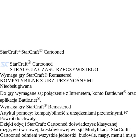
®
®
StarCraft
StarCraft
Cartooned
®
StarCraft
Cartooned
STRATEGIA CZASU RZECZYWISTEGO
Product Notification
Wymaga gry StarCraft® Remastered
Cena
Available actions
KOMPATYBILNE Z URZ. PRZENOŚNYMI
Nieobsługiwana
®
Do gry wymagane są: połączenie z Internetem, konto Battle.net
oraz
®
aplikacja Battle.net
.
®
Wymaga gry StarCraft
Remastered
Artykuł pomocy: kompatybilność z urządzeniami przenośnymi.
Powrót do chwały
Dzięki edycji StarCraft: Cartooned doświadczysz klasycznej
rozgrywki w nowej, kreskówkowej wersji! Modyfikacja StarCraft:
Cartooned odmieni wszystkie jednostki, budowle, mapy, menu i misje