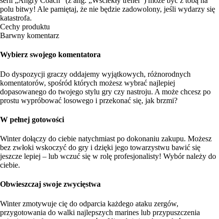
serii „Angry Coach” (z ang. „Wściekły trener”) może być z tobą na
polu bitwy! Ale pamiętaj, że nie będzie zadowolony, jeśli wydarzy się
katastrofa.
Cechy produktu
Barwny komentarz
Wybierz swojego komentatora
Do dyspozycji graczy oddajemy wyjątkowych, różnorodnych
komentatorów, spośród których możesz wybrać najlepiej
dopasowanego do twojego stylu gry czy nastroju. A może chcesz po
prostu wypróbować losowego i przekonać się, jak brzmi?
W pełnej gotowości
Winter dołączy do ciebie natychmiast po dokonaniu zakupu. Możesz
bez zwłoki wskoczyć do gry i dzięki jego towarzystwu bawić się
jeszcze lepiej – lub wczuć się w rolę profesjonalisty! Wybór należy do
ciebie.
Obwieszczaj swoje zwycięstwa
Winter zmotywuje cię do odparcia każdego ataku zergów,
przygotowania do walki najlepszych marines lub przypuszczenia