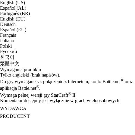
English (US)
Español (AL)
Português (BR)
English (EU)
Deutsch
Español (EU)
Français
Italiano
Polski
Русский
한국어
繁體中文
Wymagania produktu
Tylko angielski (brak napisów).
®
Do gry wymagane są: połączenie z Internetem, konto Battle.net
oraz
®
aplikacja Battle.net
.
®
Wymaga pełnej wersji gry StarCraft
II.
Komentator dostępny jest wyłącznie w grach wieloosobowych.
WYDAWCA
PRODUCENT