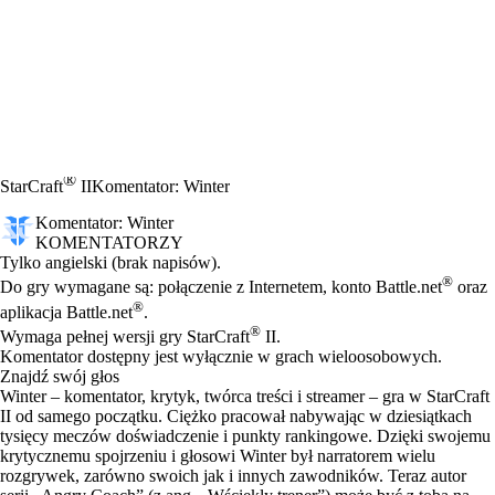
®
StarCraft
II
Komentator: Winter
Komentator: Winter
KOMENTATORZY
Cena
Available actions
Tylko angielski (brak napisów).
®
Do gry wymagane są: połączenie z Internetem, konto Battle.net
oraz
®
aplikacja Battle.net
.
®
Wymaga pełnej wersji gry StarCraft
II.
Komentator dostępny jest wyłącznie w grach wieloosobowych.
Znajdź swój głos
Winter – komentator, krytyk, twórca treści i streamer – gra w StarCraft
II od samego początku. Ciężko pracował nabywając w dziesiątkach
tysięcy meczów doświadczenie i punkty rankingowe. Dzięki swojemu
krytycznemu spojrzeniu i głosowi Winter był narratorem wielu
rozgrywek, zarówno swoich jak i innych zawodników. Teraz autor