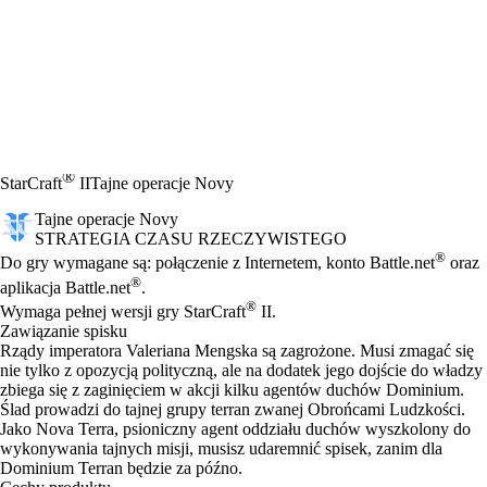
®
StarCraft
II
Tajne operacje Novy
Tajne operacje Novy
STRATEGIA CZASU RZECZYWISTEGO
Cena
Available actions
®
Do gry wymagane są: połączenie z Internetem, konto Battle.net
oraz
®
aplikacja Battle.net
.
®
Wymaga pełnej wersji gry StarCraft
II.
Zawiązanie spisku
Rządy imperatora Valeriana Mengska są zagrożone. Musi zmagać się
nie tylko z opozycją polityczną, ale na dodatek jego dojście do władzy
zbiega się z zaginięciem w akcji kilku agentów duchów Dominium.
Ślad prowadzi do tajnej grupy terran zwanej Obrońcami Ludzkości.
Jako Nova Terra, psioniczny agent oddziału duchów wyszkolony do
wykonywania tajnych misji, musisz udaremnić spisek, zanim dla
Dominium Terran będzie za późno.