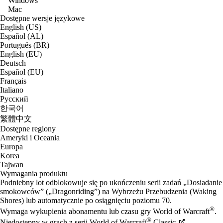
Windows
Mac
Dostępne wersje językowe
English (US)
Español (AL)
Português (BR)
English (EU)
Deutsch
Español (EU)
Français
Italiano
Русский
한국어
繁體中文
Dostępne regiony
Ameryki i Oceania
Europa
Korea
Tajwan
Wymagania produktu
Podniebny lot odblokowuje się po ukończeniu serii zadań „Dosiadanie
smokowców” („Dragonriding”) na Wybrzeżu Przebudzenia (Waking
Shores) lub automatycznie po osiągnięciu poziomu 70.
®
Wymaga wykupienia abonamentu lub czasu gry World of Warcraft
.
®
Niedostępny w grach z serii World of Warcraft
Classic.