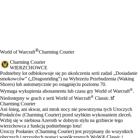
®
World of Warcraft
Charming Courier
Charming Courier
WIERZCHOWCE
Cena
Available actions
Podniebny lot odblokowuje się po ukończeniu serii zadań „Dosiadanie
smokowców” („Dragonriding”) na Wybrzeżu Przebudzenia (Waking
Shores) lub automatycznie po osiągnięciu poziomu 70.
®
Wymaga wykupienia abonamentu lub czasu gry World of Warcraft
.
®
Niedostępny w grach z serii World of Warcraft
Classic.
Charming Courier
Ani śnieg, ani skwar, ani mrok nocy nie powstrzyma tych Uroczych
Posłańców (Charming Courier) przed szybkim wykonaniem zleceń.
Wzbij się w niebiosa Azeroth w dobrym stylu na grzbiecie tego
wierzchowca z funkcją podniebnego lotu!
Uroczy Posłaniec (Charming Courier) jest przypisany do wszystkich
obecnych i przyszłych postaci współczesnych WoW® Classic i