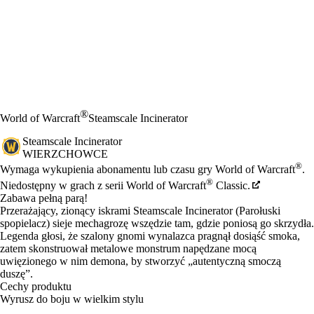
®
World of Warcraft
Steamscale Incinerator
Steamscale Incinerator
WIERZCHOWCE
Cena
Available actions
®
Wymaga wykupienia abonamentu lub czasu gry World of Warcraft
.
®
Niedostępny w grach z serii World of Warcraft
Classic.
Zabawa pełną parą!
Przerażający, zionący iskrami Steamscale Incinerator (Parołuski
spopielacz) sieje mechagrozę wszędzie tam, gdzie poniosą go skrzydła.
Legenda głosi, że szalony gnomi wynalazca pragnął dosiąść smoka,
zatem skonstruował metalowe monstrum napędzane mocą
uwięzionego w nim demona, by stworzyć „autentyczną smoczą
duszę”.
Cechy produktu
Wyrusz do boju w wielkim stylu