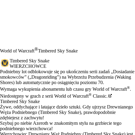
®
World of Warcraft
Timbered Sky Snake
Timbered Sky Snake
WIERZCHOWCE
Cena
Available actions
Podniebny lot odblokowuje się po ukończeniu serii zadań „Dosiadanie
smokowców” („Dragonriding”) na Wybrzeżu Przebudzenia (Waking
Shores) lub automatycznie po osiągnięciu poziomu 70.
®
Wymaga wykupienia abonamentu lub czasu gry World of Warcraft
.
®
Niedostępny w grach z serii World of Warcraft
Classic.
Timbered Sky Snake
Żywe, oddychające i latające dzieło sztuki. Gdy ujrzysz Drewnianego
Węża Podniebnego (Timbered Sky Snake), prawdopodobnie
zdębiejesz z zachwytu!
Szybuj po niebie Azeroth w znakomitym stylu na grzbiecie tego
podniebnego wierzchowca!
Wierzchowiec Drewniany Wąż Podniebny (Timbered Sky Snake) jest