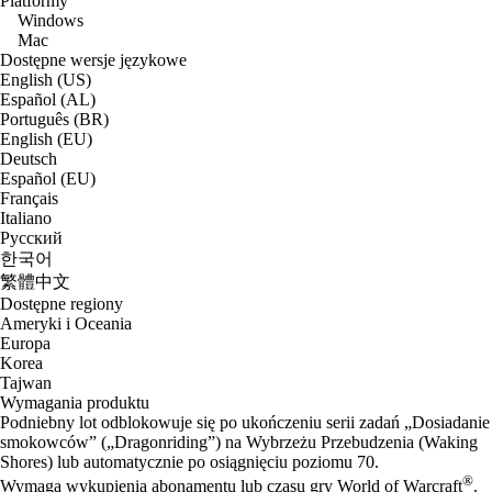
Platformy
Windows
Mac
Dostępne wersje językowe
English (US)
Español (AL)
Português (BR)
English (EU)
Deutsch
Español (EU)
Français
Italiano
Русский
한국어
繁體中文
Dostępne regiony
Ameryki i Oceania
Europa
Korea
Tajwan
Wymagania produktu
Podniebny lot odblokowuje się po ukończeniu serii zadań „Dosiadanie
smokowców” („Dragonriding”) na Wybrzeżu Przebudzenia (Waking
Shores) lub automatycznie po osiągnięciu poziomu 70.
®
Wymaga wykupienia abonamentu lub czasu gry World of Warcraft
.