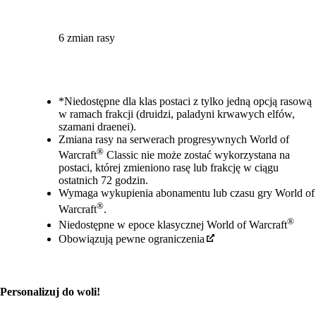
6 zmian rasy
Available actions
*Niedostępne dla klas postaci z tylko jedną opcją rasową
w ramach frakcji (druidzi, paladyni krwawych elfów,
szamani draenei).
Zmiana rasy na serwerach progresywnych World of
®
Warcraft
Classic nie może zostać wykorzystana na
postaci, której zmieniono rasę lub frakcję w ciągu
ostatnich 72 godzin.
Wymaga wykupienia abonamentu lub czasu gry World of
®
Warcraft
.
®
Niedostępne w epoce klasycznej World of Warcraft
Obowiązują pewne ograniczenia
Personalizuj do woli!