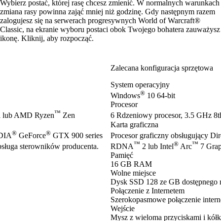
Wybierz postać, której rasę chcesz zmienić. W normalnych warunkach
zmiana rasy powinna zająć mniej niż godzinę. Gdy następnym razem
zalogujesz się na serwerach progresywnych World of Warcraft®
Classic, na ekranie wyboru postaci obok Twojego bohatera zauważysz
ikonę. Kliknij, aby rozpocząć.
Zalecana konfiguracja sprzętowa
System operacyjny
®
Windows
10 64-bit
Procesor
™
 lub AMD Ryzen
Zen
6 Rdzeniowy procesor, 3.5 GHz 8th
Karta graficzna
®
®
IDIA
GeForce
GTX 900 series
Procesor graficzny obsługujący Di
™
®
™
ługa sterowników producenta.
RDNA
2 lub Intel
Arc
7 Grap
Pamięć
16 GB RAM
Wolne miejsce
Dysk SSD 128 ze GB dostępnego 
Połączenie z Internetem
Szerokopasmowe połączenie inter
Wejście
Mysz z wieloma przyciskami i kółk