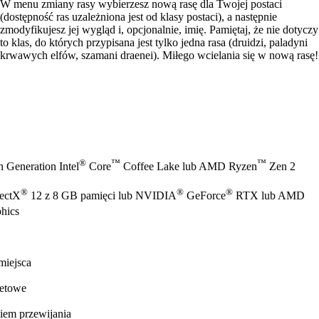
W menu zmiany rasy wybierzesz nową rasę dla Twojej postaci
(dostępność ras uzależniona jest od klasy postaci), a następnie
zmodyfikujesz jej wygląd i, opcjonalnie, imię. Pamiętaj, że nie dotyczy
to klas, do których przypisana jest tylko jedna rasa (druidzi, paladyni
krwawych elfów, szamani draenei). Miłego wcielania się w nową rasę!
®
™
™
 Generation Intel
Core
Coffee Lake lub AMD Ryzen
Zen 2
®
®
®
rectX
12 z 8 GB pamięci lub NVIDIA
GeForce
RTX lub AMD
hics
miejsca
netowe
iem przewijania