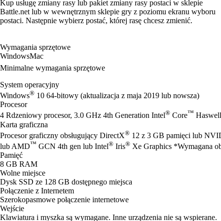
Kup usługę zmiany rasy lub pakiet zmiany rasy postaci w sklepie
Battle.net lub w wewnętrznym sklepie gry z poziomu ekranu wyboru
postaci. Następnie wybierz postać, której rasę chcesz zmienić.
Wymagania sprzętowe
Windows
Mac
Minimalne wymagania sprzętowe
System operacyjny
®
Windows
10 64-bitowy (aktualizacja z maja 2019 lub nowsza)
Procesor
®
™
4 Rdzeniowy procesor, 3.0 GHz 4th Generation Intel
Core
Haswell
Karta graficzna
®
Procesor graficzny obsługujący DirectX
12 z 3 GB pamięci lub NV
™
®
®
lub AMD
GCN 4th gen lub Intel
Iris
Xe Graphics *Wymagana obs
Pamięć
8 GB RAM
Wolne miejsce
Dysk SSD ze 128 GB dostępnego miejsca
Połączenie z Internetem
Szerokopasmowe połączenie internetowe
Wejście
Klawiatura i myszka są wymagane. Inne urządzenia nie są wspierane.