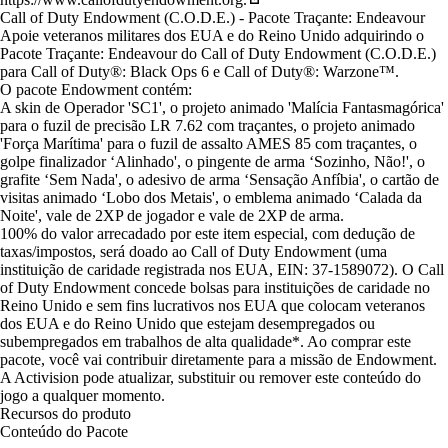
Call of Duty Endowment (C.O.D.E.) - Pacote Traçante: Endeavour
Apoie veteranos militares dos EUA e do Reino Unido adquirindo o
Pacote Traçante: Endeavour do Call of Duty Endowment (C.O.D.E.)
para Call of Duty®: Black Ops 6 e Call of Duty®: Warzone™.
O pacote Endowment contém:
A skin de Operador 'SC1', o projeto animado 'Malícia Fantasmagórica'
para o fuzil de precisão LR 7.62 com traçantes, o projeto animado
'Força Marítima' para o fuzil de assalto AMES 85 com traçantes, o
golpe finalizador ‘Alinhado', o pingente de arma ‘Sozinho, Não!', o
grafite ‘Sem Nada', o adesivo de arma ‘Sensação Anfíbia', o cartão de
visitas animado ‘Lobo dos Metais', o emblema animado ‘Calada da
Noite', vale de 2XP de jogador e vale de 2XP de arma.
100% do valor arrecadado por este item especial, com dedução de
taxas/impostos, será doado ao Call of Duty Endowment (uma
instituição de caridade registrada nos EUA, EIN: 37-1589072). O Call
of Duty Endowment concede bolsas para instituições de caridade no
Reino Unido e sem fins lucrativos nos EUA que colocam veteranos
dos EUA e do Reino Unido que estejam desempregados ou
subempregados em trabalhos de alta qualidade*. Ao comprar este
pacote, você vai contribuir diretamente para a missão de Endowment.
A Activision pode atualizar, substituir ou remover este conteúdo do
jogo a qualquer momento.
Recursos do produto
Conteúdo do Pacote