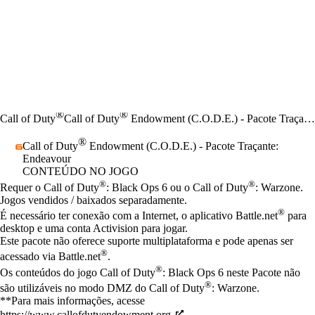
®
®
Call of Duty
Call of Duty
Endowment (C.O.D.E.) - Pacote Traçante: Endeavour
®
Call of Duty
Endowment (C.O.D.E.) - Pacote Traçante:
Endeavour
CONTEÚDO NO JOGO
Preço
Available actions
®
®
Requer o Call of Duty
: Black Ops 6 ou o Call of Duty
: Warzone.
Jogos vendidos / baixados separadamente.
®
É necessário ter conexão com a Internet, o aplicativo Battle.net
para
desktop e uma conta Activision para jogar.
Este pacote não oferece suporte multiplataforma e pode apenas ser
®
acessado via Battle.net
.
®
Os conteúdos do jogo Call of Duty
: Black Ops 6 neste Pacote não
®
são utilizáveis no modo DMZ do Call of Duty
: Warzone.
**Para mais informações, acesse
https://www.callofdutyendowment.org.