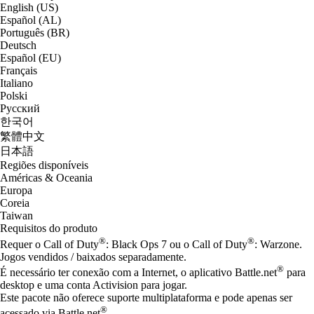
English (US)
Español (AL)
Português (BR)
Deutsch
Español (EU)
Français
Italiano
Polski
Русский
한국어
繁體中文
日本語
Regiões disponíveis
Américas & Oceania
Europa
Coreia
Taiwan
Requisitos do produto
®
®
Requer o Call of Duty
: Black Ops 7 ou o Call of Duty
: Warzone.
Jogos vendidos / baixados separadamente.
®
É necessário ter conexão com a Internet, o aplicativo Battle.net
para
desktop e uma conta Activision para jogar.
Este pacote não oferece suporte multiplataforma e pode apenas ser
®
acessado via Battle.net
.