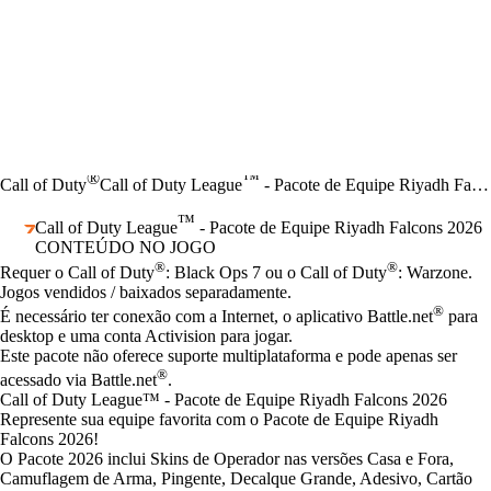
®
™
Call of Duty
Call of Duty League
- Pacote de Equipe Riyadh Falcons 2026
™
Call of Duty League
- Pacote de Equipe Riyadh Falcons 2026
CONTEÚDO NO JOGO
Preço
Available actions
®
®
Requer o Call of Duty
: Black Ops 7 ou o Call of Duty
: Warzone.
Jogos vendidos / baixados separadamente.
®
É necessário ter conexão com a Internet, o aplicativo Battle.net
para
desktop e uma conta Activision para jogar.
Este pacote não oferece suporte multiplataforma e pode apenas ser
®
acessado via Battle.net
.
Call of Duty League™ - Pacote de Equipe Riyadh Falcons 2026
Represente sua equipe favorita com o Pacote de Equipe Riyadh
Falcons 2026!
O Pacote 2026 inclui Skins de Operador nas versões Casa e Fora,
Camuflagem de Arma, Pingente, Decalque Grande, Adesivo, Cartão