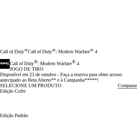
®
®
®
Call of Duty
Call of Duty
: Modern Warfare
4
®
®
Call of Duty
: Modern Warfare
4
JOGO DE TIRO
Product Notification
Disponível em 23 de outubro - Faça a reserva para obter acesso
antecipado ao Beta Aberto** e à Campanha*****!
SELECIONE UM PRODUTO
Comparar
Edição Cofre
Edição Padrão