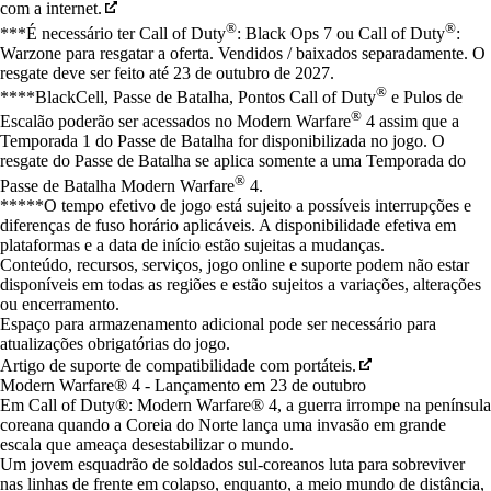
com a internet.
®
®
***É necessário ter Call of Duty
: Black Ops 7 ou Call of Duty
:
Warzone para resgatar a oferta. Vendidos / baixados separadamente. O
resgate deve ser feito até 23 de outubro de 2027.
®
****BlackCell, Passe de Batalha, Pontos Call of Duty
e Pulos de
®
Escalão poderão ser acessados no Modern Warfare
4 assim que a
Temporada 1 do Passe de Batalha for disponibilizada no jogo. O
resgate do Passe de Batalha se aplica somente a uma Temporada do
®
Passe de Batalha Modern Warfare
4.
*****O tempo efetivo de jogo está sujeito a possíveis interrupções e
diferenças de fuso horário aplicáveis. A disponibilidade efetiva em
plataformas e a data de início estão sujeitas a mudanças.
Conteúdo, recursos, serviços, jogo online e suporte podem não estar
disponíveis em todas as regiões e estão sujeitos a variações, alterações
ou encerramento.
Espaço para armazenamento adicional pode ser necessário para
atualizações obrigatórias do jogo.
Artigo de suporte de compatibilidade com portáteis.
Modern Warfare® 4 - Lançamento em 23 de outubro
Em Call of Duty®: Modern Warfare® 4, a guerra irrompe na península
coreana quando a Coreia do Norte lança uma invasão em grande
escala que ameaça desestabilizar o mundo.
Um jovem esquadrão de soldados sul-coreanos luta para sobreviver
nas linhas de frente em colapso, enquanto, a meio mundo de distância,