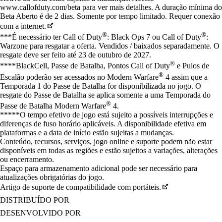
www.callofduty.com/beta para ver mais detalhes. A duração mínima do
Beta Aberto é de 2 dias. Somente por tempo limitado. Requer conexão
com a internet.
®
®
***É necessário ter Call of Duty
: Black Ops 7 ou Call of Duty
:
Warzone para resgatar a oferta. Vendidos / baixados separadamente. O
resgate deve ser feito até 23 de outubro de 2027.
®
****BlackCell, Passe de Batalha, Pontos Call of Duty
e Pulos de
®
Escalão poderão ser acessados no Modern Warfare
4 assim que a
Temporada 1 do Passe de Batalha for disponibilizada no jogo. O
resgate do Passe de Batalha se aplica somente a uma Temporada do
®
Passe de Batalha Modern Warfare
4.
*****O tempo efetivo de jogo está sujeito a possíveis interrupções e
diferenças de fuso horário aplicáveis. A disponibilidade efetiva em
plataformas e a data de início estão sujeitas a mudanças.
Conteúdo, recursos, serviços, jogo online e suporte podem não estar
disponíveis em todas as regiões e estão sujeitos a variações, alterações
ou encerramento.
Espaço para armazenamento adicional pode ser necessário para
atualizações obrigatórias do jogo.
Artigo de suporte de compatibilidade com portáteis.
DISTRIBUÍDO POR
DESENVOLVIDO POR