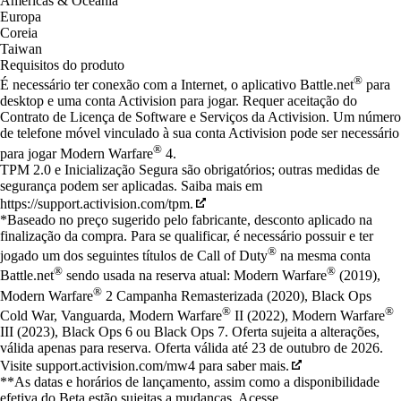
Américas & Oceania
Europa
Coreia
Taiwan
Requisitos do produto
®
É necessário ter conexão com a Internet, o aplicativo Battle.net
para
desktop e uma conta Activision para jogar. Requer aceitação do
Contrato de Licença de Software e Serviços da Activision. Um número
de telefone móvel vinculado à sua conta Activision pode ser necessário
®
para jogar Modern Warfare
4.
TPM 2.0 e Inicialização Segura são obrigatórios; outras medidas de
segurança podem ser aplicadas. Saiba mais em
https://support.activision.com/tpm.
*Baseado no preço sugerido pelo fabricante, desconto aplicado na
finalização da compra. Para se qualificar, é necessário possuir e ter
®
jogado um dos seguintes títulos de Call of Duty
na mesma conta
®
®
Battle.net
sendo usada na reserva atual: Modern Warfare
(2019),
®
Modern Warfare
2 Campanha Remasterizada (2020), Black Ops
®
®
Cold War, Vanguarda, Modern Warfare
II (2022), Modern Warfare
III (2023), Black Ops 6 ou Black Ops 7. Oferta sujeita a alterações,
válida apenas para reserva. Oferta válida até 23 de outubro de 2026.
Visite support.activision.com/mw4 para saber mais.
**As datas e horários de lançamento, assim como a disponibilidade
efetiva do Beta estão sujeitas a mudanças. Acesse