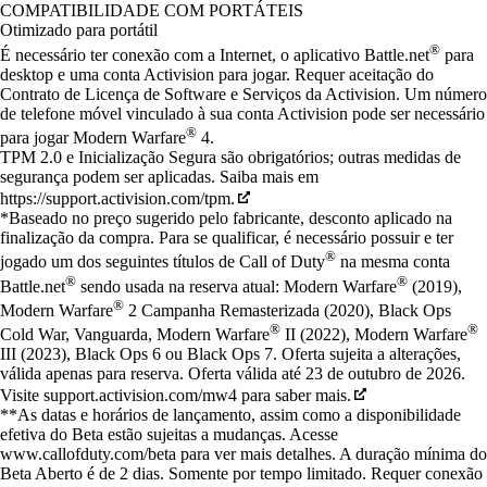
Available actions
COMPATIBILIDADE COM PORTÁTEIS
Otimizado para portátil
®
É necessário ter conexão com a Internet, o aplicativo Battle.net
para
desktop e uma conta Activision para jogar. Requer aceitação do
Contrato de Licença de Software e Serviços da Activision. Um número
de telefone móvel vinculado à sua conta Activision pode ser necessário
®
para jogar Modern Warfare
4.
TPM 2.0 e Inicialização Segura são obrigatórios; outras medidas de
segurança podem ser aplicadas. Saiba mais em
https://support.activision.com/tpm.
*Baseado no preço sugerido pelo fabricante, desconto aplicado na
finalização da compra. Para se qualificar, é necessário possuir e ter
®
jogado um dos seguintes títulos de Call of Duty
na mesma conta
®
®
Battle.net
sendo usada na reserva atual: Modern Warfare
(2019),
®
Modern Warfare
2 Campanha Remasterizada (2020), Black Ops
®
®
Cold War, Vanguarda, Modern Warfare
II (2022), Modern Warfare
III (2023), Black Ops 6 ou Black Ops 7. Oferta sujeita a alterações,
válida apenas para reserva. Oferta válida até 23 de outubro de 2026.
Visite support.activision.com/mw4 para saber mais.
**As datas e horários de lançamento, assim como a disponibilidade
efetiva do Beta estão sujeitas a mudanças. Acesse
www.callofduty.com/beta para ver mais detalhes. A duração mínima do
Beta Aberto é de 2 dias. Somente por tempo limitado. Requer conexão