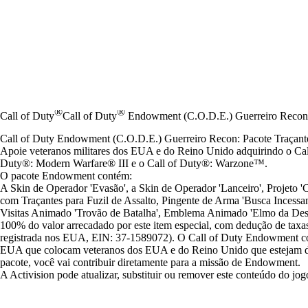
®
®
Call of Duty
Call of Duty
Endowment (C.O.D.E.) Guerreiro Recon:
Call of Duty Endowment (C.O.D.E.) Guerreiro Recon: Pacote Traçant
Apoie veteranos militares dos EUA e do Reino Unido adquirindo o Ca
Duty®: Modern Warfare® III e o Call of Duty®: Warzone™.
O pacote Endowment contém:
A Skin de Operador 'Evasão', a Skin de Operador 'Lanceiro', Projeto 'C
com Traçantes para Fuzil de Assalto, Pingente de Arma 'Busca Incessa
Visitas Animado 'Trovão de Batalha', Emblema Animado 'Elmo da Dest
100% do valor arrecadado por este item especial, com dedução de taxa
registrada nos EUA, EIN: 37-1589072). O Call of Duty Endowment conc
EUA que colocam veteranos dos EUA e do Reino Unido que estejam de
pacote, você vai contribuir diretamente para a missão de Endowment.
A Activision pode atualizar, substituir ou remover este conteúdo do j