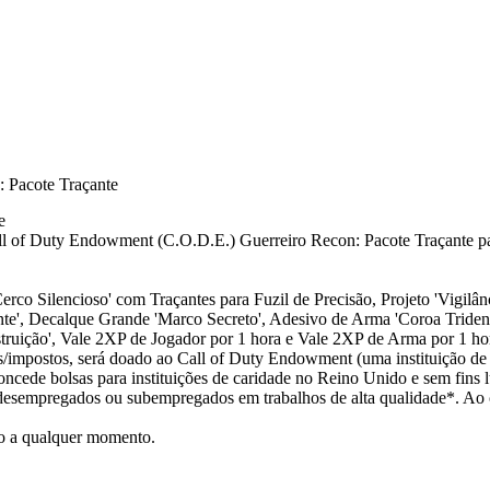
 Pacote Traçante
e
ll of Duty Endowment (C.O.D.E.) Guerreiro Recon: Pacote Traçante pa
erco Silencioso' com Traçantes para Fuzil de Precisão, Projeto 'Vigilân
nte', Decalque Grande 'Marco Secreto', Adesivo de Arma 'Coroa Trident
ruição', Vale 2XP de Jogador por 1 hora e Vale 2XP de Arma por 1 ho
s/impostos, será doado ao Call of Duty Endowment (uma instituição de
ede bolsas para instituições de caridade no Reino Unido e sem fins l
sempregados ou subempregados em trabalhos de alta qualidade*. Ao 
ogo a qualquer momento.