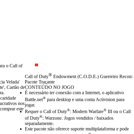
ra o Call of
®
Call of Duty
Endowment (C.O.D.E.) Guerreiro Recon:
cia Velada'
Pacote Traçante
e', Cartão de
CONTEÚDO NO JOGO
ra.
Preço
Available actions
É necessário ter conexão com a Internet, o aplicativo
 caridade
®
Battle.net
para desktop e uma conta Activision para
ucrativos nos
jogar.
comprar este
®
®
Requer o Call of Duty
: Modern Warfare
III ou o Call
®
of Duty
: Warzone. Jogos vendidos / baixados
separadamente.
Este pacote não oferece suporte multiplataforma e pode
®