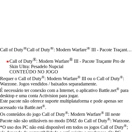
®
®
®
Call of Duty
Call of Duty
: Modern Warfare
III - Pacote Traçante Pro de Skin Ultra: Pesadelo Nupcial
®
®
Call of Duty
: Modern Warfare
III - Pacote Traçante Pro de
Skin Ultra: Pesadelo Nupcial
CONTEÚDO NO JOGO
Preço
Available actions
®
®
®
Requer o Call of Duty
: Modern Warfare
III ou o Call of Duty
:
Warzone. Jogos vendidos / baixados separadamente.
®
É necessário ter conexão com a Internet, o aplicativo Battle.net
para
desktop e uma conta Activision para jogar.
Este pacote não oferece suporte multiplataforma e pode apenas ser
®
acessado via Battle.net
.
®
®
Os conteúdos do jogo Call of Duty
: Modern Warfare
III neste
®
Pacote não são utilizáveis no modo DMZ do Call of Duty
: Warzone.
®
*O uso dos PC não está disponível em todos os jogos Call of Duty
;