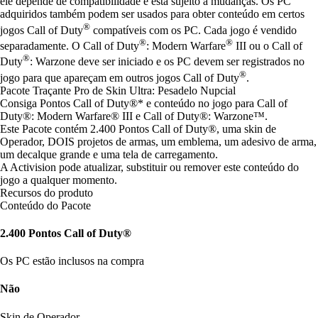
ele depende de compatibilidade e está sujeito a mudanças. Os PC
adquiridos também podem ser usados para obter conteúdo em certos
®
jogos Call of Duty
compatíveis com os PC. Cada jogo é vendido
®
®
separadamente. O Call of Duty
: Modern Warfare
III ou o Call of
®
Duty
: Warzone deve ser iniciado e os PC devem ser registrados no
®
jogo para que apareçam em outros jogos Call of Duty
.
Pacote Traçante Pro de Skin Ultra: Pesadelo Nupcial
Consiga Pontos Call of Duty®* e conteúdo no jogo para Call of
Duty®: Modern Warfare® III e Call of Duty®: Warzone™.
Este Pacote contém 2.400 Pontos Call of Duty®, uma skin de
Operador, DOIS projetos de armas, um emblema, um adesivo de arma,
um decalque grande e uma tela de carregamento.
A Activision pode atualizar, substituir ou remover este conteúdo do
jogo a qualquer momento.
Recursos do produto
Conteúdo do Pacote
2.400 Pontos Call of Duty®
Os PC estão inclusos na compra
Não
Skin de Operador