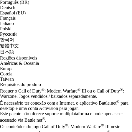
Português (BR)
Deutsch
Español (EU)
Français
Italiano
Polski
Русский
한국어
繁體中文
日本語
Regiões disponíveis
Américas & Oceania
Europa
Coreia
Taiwan
Requisitos do produto
®
®
®
Requer o Call of Duty
: Modern Warfare
III ou o Call of Duty
:
Warzone. Jogos vendidos / baixados separadamente.
®
É necessário ter conexão com a Internet, o aplicativo Battle.net
para
desktop e uma conta Activision para jogar.
Este pacote não oferece suporte multiplataforma e pode apenas ser
®
acessado via Battle.net
.
®
®
Os conteúdos do jogo Call of Duty
: Modern Warfare
III neste
®