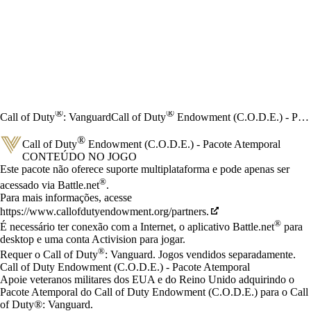
®
®
Call of Duty
: Vanguard
Call of Duty
Endowment (C.O.D.E.) - Pacote Atemporal
®
Call of Duty
Endowment (C.O.D.E.) - Pacote Atemporal
CONTEÚDO NO JOGO
Preço
Available actions
Este pacote não oferece suporte multiplataforma e pode apenas ser
®
acessado via Battle.net
.
Para mais informações, acesse
https://www.callofdutyendowment.org/partners.
®
É necessário ter conexão com a Internet, o aplicativo Battle.net
para
desktop e uma conta Activision para jogar.
®
Requer o Call of Duty
: Vanguard. Jogos vendidos separadamente.
Call of Duty Endowment (C.O.D.E.) - Pacote Atemporal
Apoie veteranos militares dos EUA e do Reino Unido adquirindo o
Pacote Atemporal do Call of Duty Endowment (C.O.D.E.) para o Call
of Duty®: Vanguard.