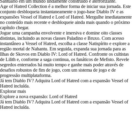
Santuário em um mundo lindamente construído e aterrorizante.
Age of Hatred Collection é a melhor forma de iniciar sua jornada. Este
conjunto desbloqueia instantaneamente o jogo-base Diablo IV e as
expansões Vessel of Hatred e Lord of Hatred. Mergulhe imediatamente
no conteúdo mais recente e desbloqueie ainda mais quando o próximo
capítulo chegar.
Jogue uma campanha envolvente e imersiva e domine oito classes
distintas, incluindo as novas classes Paladino e Bruxo. Com acesso
instantâneo a Vessel of Hatred, escolha a classe Natispírito e explore a
região mortal de Nahantu. Em seguida, expanda sua jornada para as
Ilhas de Skovos em Diablo IV: Lord of Hatred. Confronte os cultistas
de Lilith e, conforme a saga continua, os fanáticos de Mefisto. Revele
segredos enterrados há muito tempo e ganhe mais poder através de
desafios robustos de fim de jogo, com um sistema de jogo e de
progressão multiplataforma.
Já tem Diablo IV? Adquira
Lord of Hatred
com a expansão Vessel of
Hatred incluída.
Explorar mais
Explore a nova expansão: Lord of Hatred
Já tem Diablo IV? Adquira Lord of Hatred com a expansão Vessel of
Hatred incluída.