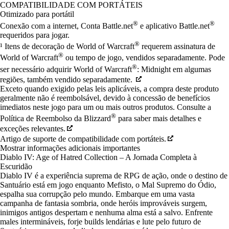
Available actions
COMPATIBILIDADE COM PORTÁTEIS
Otimizado para portátil
®
®
Conexão com a internet, Conta Battle.net
e aplicativo Battle.net
requeridos para jogar.
®
¹ Itens de decoração de World of Warcraft
requerem assinatura de
®
World of Warcraft
ou tempo de jogo, vendidos separadamente. Pode
®
ser necessário adquirir World of Warcraft
: Midnight em algumas
regiões, também vendido separadamente.
Exceto quando exigido pelas leis aplicáveis, a compra deste produto
geralmente não é reembolsável, devido à concessão de benefícios
imediatos neste jogo para um ou mais outros produtos. Consulte a
®
Política de Reembolso da Blizzard
para saber mais detalhes e
exceções relevantes.
Artigo de suporte de compatibilidade com portáteis.
Depois de adquiridos, os itens serão entregues no jogo no próximo
Mostrar informações adicionais importantes
login.
Diablo IV: Age of Hatred Collection – A Jornada Completa à
Escuridão
Diablo IV é a experiência suprema de RPG de ação, onde o destino de
Santuário está em jogo enquanto Mefisto, o Mal Supremo do Ódio,
espalha sua corrupção pelo mundo. Embarque em uma vasta
campanha de fantasia sombria, onde heróis improváveis surgem,
inimigos antigos despertam e nenhuma alma está a salvo. Enfrente
males intermináveis, forje builds lendárias e lute pelo futuro de