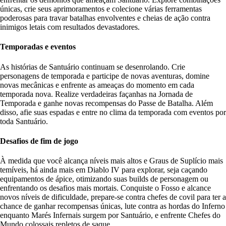
únicas, crie seus aprimoramentos e colecione várias ferramentas
poderosas para travar batalhas envolventes e cheias de ação contra
inimigos letais com resultados devastadores.
Temporadas e eventos
As histórias de Santuário continuam se desenrolando. Crie
personagens de temporada e participe de novas aventuras, domine
novas mecânicas e enfrente as ameaças do momento em cada
temporada nova. Realize verdadeiras façanhas na Jornada de
Temporada e ganhe novas recompensas do Passe de Batalha. Além
disso, afie suas espadas e entre no clima da temporada com eventos por
toda Santuário.
Desafios de fim de jogo
À medida que você alcança níveis mais altos e Graus de Suplício mais
temíveis, há ainda mais em Diablo IV para explorar, seja caçando
equipamentos de ápice, otimizando suas builds de personagem ou
enfrentando os desafios mais mortais. Conquiste o Fosso e alcance
novos níveis de dificuldade, prepare-se contra chefes de covil para ter a
chance de ganhar recompensas únicas, lute contra as hordas do Inferno
enquanto Marés Infernais surgem por Santuário, e enfrente Chefes do
Mundo colossais repletos de saque.