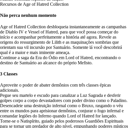
Recursos de Age of Hatred Collection
Não perca nenhum momento
Age of Hatred Collection desbloqueia instantaneamente as campanhas
de Diablo IV e Vessel of Hatred, para que você possa começar do
início e acompanhar perfeitamente a história até agora. Revele as
origens do ressurgimento de Lilith e as maquinações sombrias que
orientam sua vil incursão por Santuário. Somente lá você descobrirá
qual é a maior e mais iminente ameaça.
Continue a saga da Era do Ódio em Lord of Hatred, encontrando o
destino de Santuário ao alcance do próprio Mefisto.
3 Classes
Aproveite o poder de abater demônios com três classes épicas
adicionais.
Pegue seu martelo e escudo para canalizar a Luz Sagrada e desferir
golpes corpo a corpo devastadores com poder divino como o Paladino.
Desencadeie uma destruição infernal como o Bruxo, rasgando o véu
entre os mundos para aprisionar demônios, conjurar o fogo infernal e
comandar legiões do Inferno quando Lord of Hatred for lançado.
Torne-se o Natispírito, guiado pelos poderosos Guardiões Espirituais
para se tornar um predador de alto nível, empunhando poderes místicos