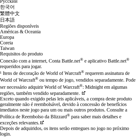
Русский
한국어
繁體中文
日本語
Regiões disponíveis
Américas & Oceania
Europa
Coreia
Taiwan
Requisitos do produto
®
®
Conexão com a internet, Conta Battle.net
e aplicativo Battle.net
requeridos para jogar.
®
¹ Itens de decoração de World of Warcraft
requerem assinatura de
®
World of Warcraft
ou tempo de jogo, vendidos separadamente. Pode
®
ser necessário adquirir World of Warcraft
: Midnight em algumas
regiões, também vendido separadamente.
Exceto quando exigido pelas leis aplicáveis, a compra deste produto
geralmente não é reembolsável, devido à concessão de benefícios
imediatos neste jogo para um ou mais outros produtos. Consulte a
®
Política de Reembolso da Blizzard
para saber mais detalhes e
exceções relevantes.
Depois de adquiridos, os itens serão entregues no jogo no próximo
login.