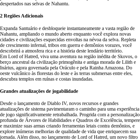
despertados nas selvas de Nahantu.
2 Regiões Adicionais
Expanda Santuário e desbloqueie instantaneamente a vasta região de
Nahantu, ampliando o mundo aberto enquanto você explora novas
cidades e civilizações esquecidas envoltas na névoa da selva. Repleta
de crescimento infernal, tribos em guerra e demônios vorazes, você
descobrirá a atmosfera rica e a história deste lendário território.
Em Lord of Hatred, viva uma aventura na região inédita de Skovos, o
berço ancestral da civilização primogênita e antiga morada de Lilith e
Inárius, agora governada pela Oráculo e pela Rainha Amazona. Do
oeste vulcânico às florestas do leste e às terras submersas entre eles,
descubra templos em ruínas e costas inundadas.
Grandes atualizações de jogabilidade
Desde o lançamento de Diablo IV, novos recursos e grandes
atualizações de sistema pavimentaram o caminho para uma experiência
de jogo significativamente retrabalhada. Progrida com a personalização
profunda de Árvores de Habilidades e Quadros de Excelência, tempere
e maximize suas armas criando ferramentas letais contra demônios, e
explore inúmeras melhorias de qualidade de vida que enriquecem sua
jornada. Além disso, no lançamento de Lord of Hatred, um novo filtro