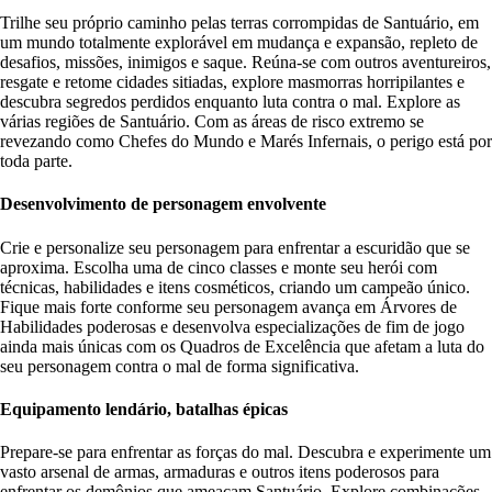
Trilhe seu próprio caminho pelas terras corrompidas de Santuário, em
um mundo totalmente explorável em mudança e expansão, repleto de
desafios, missões, inimigos e saque. Reúna-se com outros aventureiros,
resgate e retome cidades sitiadas, explore masmorras horripilantes e
descubra segredos perdidos enquanto luta contra o mal. Explore as
várias regiões de Santuário. Com as áreas de risco extremo se
revezando como Chefes do Mundo e Marés Infernais, o perigo está por
toda parte.
Desenvolvimento de personagem envolvente
Crie e personalize seu personagem para enfrentar a escuridão que se
aproxima. Escolha uma de cinco classes e monte seu herói com
técnicas, habilidades e itens cosméticos, criando um campeão único.
Fique mais forte conforme seu personagem avança em Árvores de
Habilidades poderosas e desenvolva especializações de fim de jogo
ainda mais únicas com os Quadros de Excelência que afetam a luta do
seu personagem contra o mal de forma significativa.
Equipamento lendário, batalhas épicas
Prepare-se para enfrentar as forças do mal. Descubra e experimente um
vasto arsenal de armas, armaduras e outros itens poderosos para
enfrentar os demônios que ameaçam Santuário. Explore combinações