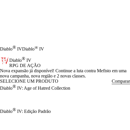
®
®
Diablo
IV
Diablo
IV
®
Diablo
IV
RPG DE AÇÃO
Product Notification
Nova expansão já disponível! Continue a luta contra Mefisto em uma
nova campanha, nova região e 2 novas classes.
SELECIONE UM PRODUTO
Comparar
®
Diablo
IV: Age of Hatred Collection
®
Diablo
IV: Edição Padrão