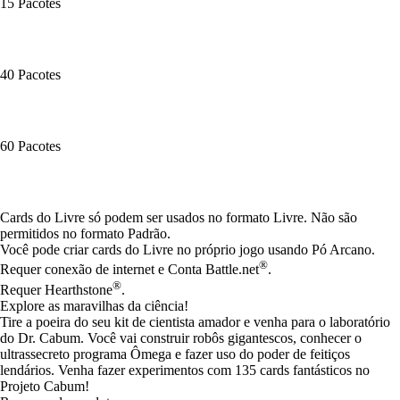
15 Pacotes
40 Pacotes
60 Pacotes
Available actions
Cards do Livre só podem ser usados no formato Livre. Não são
permitidos no formato Padrão.
Você pode criar cards do Livre no próprio jogo usando Pó Arcano.
®
Requer conexão de internet e Conta Battle.net
.
®
Requer Hearthstone
.
Explore as maravilhas da ciência!
Tire a poeira do seu kit de cientista amador e venha para o laboratório
do Dr. Cabum. Você vai construir robôs gigantescos, conhecer o
ultrassecreto programa Ômega e fazer uso do poder de feitiços
lendários. Venha fazer experimentos com 135 cards fantásticos no
Projeto Cabum!