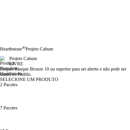
®
Hearthstone
Projeto Cabum
Projeto Cabum
LIVRE
Product Notification
Requer Ranque Bronze 10 ou superior para ser aberto e não pode ser
usado no Padrão.
SELECIONE UM PRODUTO
2 Pacotes
7 Pacotes