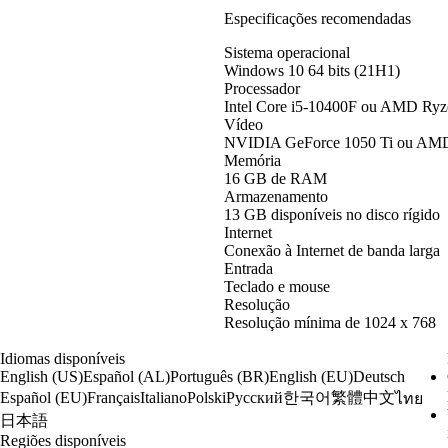
Especificações recomendadas
Sistema operacional
Windows 10 64 bits (21H1)
Processador
Intel Core i5-10400F ou AMD Ry
Vídeo
NVIDIA GeForce 1050 Ti ou AM
Memória
16 GB de RAM
Armazenamento
13 GB disponíveis no disco rígido
Internet
Conexão à Internet de banda larga
Entrada
Teclado e mouse
Resolução
Resolução mínima de 1024 x 768
Idiomas disponíveis
English (US)
Español (AL)
Português (BR)
English (EU)
Deutsch
한국어
繁體中文
Español (EU)
Français
Italiano
Polski
Русский
ไทย
日本語
Regiões disponíveis