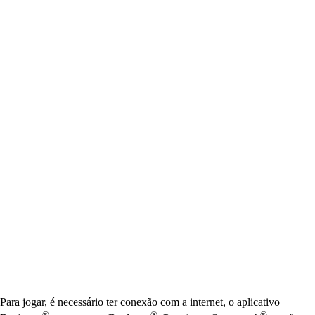
Available actions
Para jogar, é necessário ter conexão com a internet, o aplicativo
®
®
®