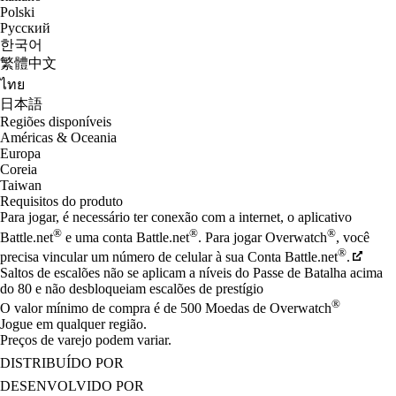
Polski
Русский
한국어
繁體中文
ไทย
日本語
Regiões disponíveis
Américas & Oceania
Europa
Coreia
Taiwan
Requisitos do produto
Para jogar, é necessário ter conexão com a internet, o aplicativo
®
®
®
Battle.net
e uma conta Battle.net
. Para jogar Overwatch
, você
®
precisa vincular um número de celular à sua Conta Battle.net
.
Saltos de escalões não se aplicam a níveis do Passe de Batalha acima
do 80 e não desbloqueiam escalões de prestígio
®
O valor mínimo de compra é de 500 Moedas de Overwatch
Jogue em qualquer região.
Preços de varejo podem variar.
DISTRIBUÍDO POR
DESENVOLVIDO POR