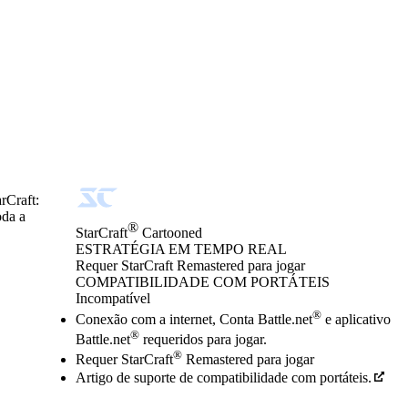
rCraft:
oda a
®
StarCraft
Cartooned
ESTRATÉGIA EM TEMPO REAL
Product Notification
Requer StarCraft Remastered para jogar
Preço
Available actions
COMPATIBILIDADE COM PORTÁTEIS
Incompatível
®
Conexão com a internet, Conta Battle.net
e aplicativo
®
Battle.net
requeridos para jogar.
®
Requer StarCraft
Remastered para jogar
Artigo de suporte de compatibilidade com portáteis.