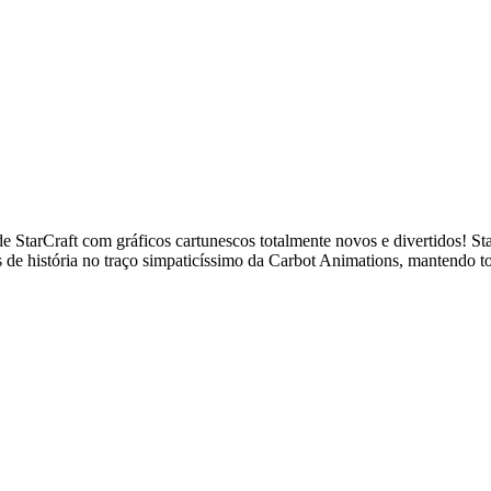
e StarCraft com gráficos cartunescos totalmente novos e divertidos! Sta
s de história no traço simpaticíssimo da Carbot Animations, mantendo t