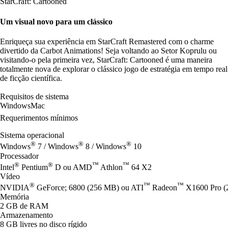
StarCraft: Cartooned
Um visual novo para um clássico
Enriqueça sua experiência em StarCraft Remastered com o charme
divertido da Carbot Animations! Seja voltando ao Setor Koprulu ou
visitando-o pela primeira vez, StarCraft: Cartooned é uma maneira
totalmente nova de explorar o clássico jogo de estratégia em tempo real
de ficção científica.
Requisitos de sistema
Windows
Mac
Requerimentos mínimos
Sistema operacional
®
®
®
Windows
7 / Windows
8 / Windows
10
Processador
®
®
™
™
Intel
Pentium
D ou AMD
Athlon
64 X2
Vídeo
®
™
™
NVIDIA
GeForce; 6800 (256 MB) ou ATI
Radeon
X1600 Pro (2
Memória
2 GB de RAM
Armazenamento
8 GB livres no disco rígido