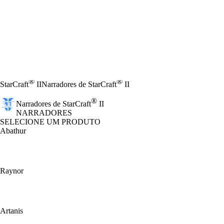
®
®
StarCraft
II
Narradores de StarCraft
II
®
Narradores de StarCraft
II
NARRADORES
SELECIONE UM PRODUTO
Abathur
Raynor
Artanis