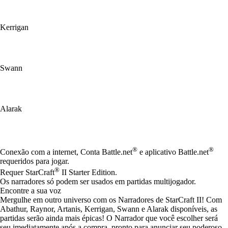
Kerrigan
Swann
Alarak
Available actions
®
®
Conexão com a internet, Conta Battle.net
e aplicativo Battle.net
requeridos para jogar.
®
Requer StarCraft
II Starter Edition.
Os narradores só podem ser usados em partidas multijogador.
Encontre a sua voz
Mergulhe em outro universo com os Narradores de StarCraft II! Com
Abathur, Raynor, Artanis, Kerrigan, Swann e Alarak disponíveis, as
partidas serão ainda mais épicas! O Narrador que você escolher será
seu imediatamente após a compra, pronto para anunciar seu poderoso