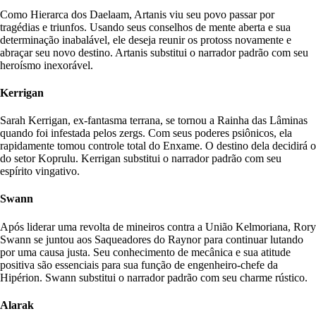
Como Hierarca dos Daelaam, Artanis viu seu povo passar por
tragédias e triunfos. Usando seus conselhos de mente aberta e sua
determinação inabalável, ele deseja reunir os protoss novamente e
abraçar seu novo destino. Artanis substitui o narrador padrão com seu
heroísmo inexorável.
Kerrigan
Sarah Kerrigan, ex-fantasma terrana, se tornou a Rainha das Lâminas
quando foi infestada pelos zergs. Com seus poderes psiônicos, ela
rapidamente tomou controle total do Enxame. O destino dela decidirá o
do setor Koprulu. Kerrigan substitui o narrador padrão com seu
espírito vingativo.
Swann
Após liderar uma revolta de mineiros contra a União Kelmoriana, Rory
Swann se juntou aos Saqueadores do Raynor para continuar lutando
por uma causa justa. Seu conhecimento de mecânica e sua atitude
positiva são essenciais para sua função de engenheiro-chefe da
Hipérion. Swann substitui o narrador padrão com seu charme rústico.
Alarak