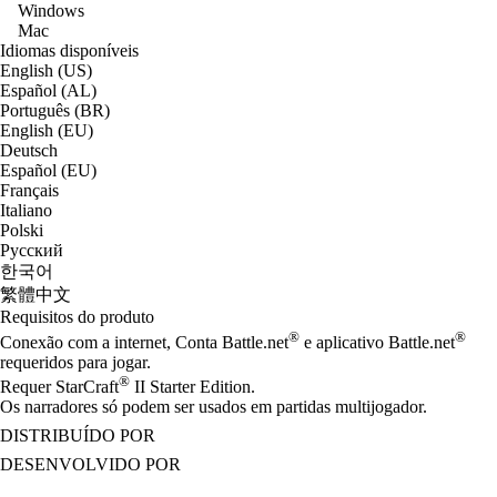
Windows
Mac
Idiomas disponíveis
English (US)
Español (AL)
Português (BR)
English (EU)
Deutsch
Español (EU)
Français
Italiano
Polski
Русский
한국어
繁體中文
Requisitos do produto
®
®
Conexão com a internet, Conta Battle.net
e aplicativo Battle.net
requeridos para jogar.
®
Requer StarCraft
II Starter Edition.
Os narradores só podem ser usados em partidas multijogador.
DISTRIBUÍDO POR
DESENVOLVIDO POR