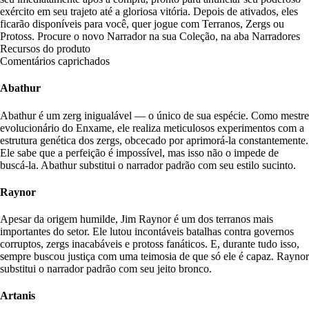
exército em seu trajeto até a gloriosa vitória. Depois de ativados, eles
ficarão disponíveis para você, quer jogue com Terranos, Zergs ou
Protoss. Procure o novo Narrador na sua Coleção, na aba Narradores
Recursos do produto
Comentários caprichados
Abathur
Abathur é um zerg inigualável — o único de sua espécie. Como mestre
evolucionário do Enxame, ele realiza meticulosos experimentos com a
estrutura genética dos zergs, obcecado por aprimorá-la constantemente.
Ele sabe que a perfeição é impossível, mas isso não o impede de
buscá-la. Abathur substitui o narrador padrão com seu estilo sucinto.
Raynor
Apesar da origem humilde, Jim Raynor é um dos terranos mais
importantes do setor. Ele lutou incontáveis batalhas contra governos
corruptos, zergs inacabáveis e protoss fanáticos. E, durante tudo isso,
sempre buscou justiça com uma teimosia de que só ele é capaz. Raynor
substitui o narrador padrão com seu jeito bronco.
Artanis