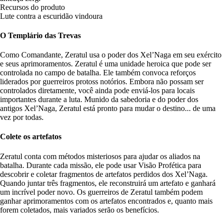
Recursos do produto
Lute contra a escuridão vindoura
O Templário das Trevas
Como Comandante, Zeratul usa o poder dos Xel’Naga em seu exército
e seus aprimoramentos. Zeratul é uma unidade heroica que pode ser
controlada no campo de batalha. Ele também convoca reforços
liderados por guerreiros protoss notórios. Embora não possam ser
controlados diretamente, você ainda pode enviá-los para locais
importantes durante a luta. Munido da sabedoria e do poder dos
antigos Xel’Naga, Zeratul está pronto para mudar o destino... de uma
vez por todas.
Colete os artefatos
Zeratul conta com métodos misteriosos para ajudar os aliados na
batalha. Durante cada missão, ele pode usar Visão Profética para
descobrir e coletar fragmentos de artefatos perdidos dos Xel’Naga.
Quando juntar três fragmentos, ele reconstruirá um artefato e ganhará
um incrível poder novo. Os guerreiros de Zeratul também podem
ganhar aprimoramentos com os artefatos encontrados e, quanto mais
forem coletados, mais variados serão os benefícios.