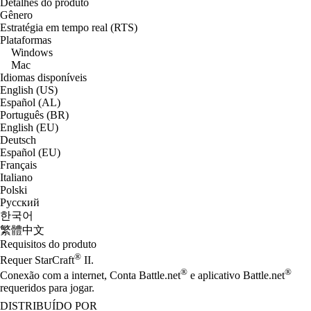
Detalhes do produto
Gênero
Estratégia em tempo real (RTS)
Plataformas
Windows
Mac
Idiomas disponíveis
English (US)
Español (AL)
Português (BR)
English (EU)
Deutsch
Español (EU)
Français
Italiano
Polski
Русский
한국어
繁體中文
Requisitos do produto
®
Requer StarCraft
II.
®
®
Conexão com a internet, Conta Battle.net
e aplicativo Battle.net
requeridos para jogar.
DISTRIBUÍDO POR