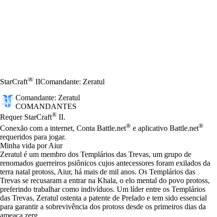
®
StarCraft
II
Comandante: Zeratul
Comandante: Zeratul
COMANDANTES
Preço
Available actions
®
Requer StarCraft
II.
®
®
Conexão com a internet, Conta Battle.net
e aplicativo Battle.net
requeridos para jogar.
Minha vida por Aiur
Zeratul é um membro dos Templários das Trevas, um grupo de
renomados guerreiros psiônicos cujos antecessores foram exilados da
terra natal protoss, Aiur, há mais de mil anos. Os Templários das
Trevas se recusaram a entrar na Khala, o elo mental do povo protoss,
preferindo trabalhar como indivíduos. Um líder entre os Templários
das Trevas, Zeratul ostenta a patente de Prelado e tem sido essencial
para garantir a sobrevivência dos protoss desde os primeiros dias da
ameaça zerg.