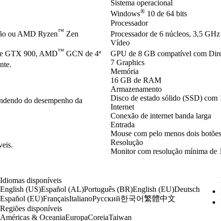
Sistema operacional
®
Windows
10 de 64 bits
Processador
™
ção ou AMD Ryzen
Zen
Processador de 6 núcleos, 3,5 GHz 
Vídeo
™
ie GTX 900, AMD
GCN de 4ª
GPU de 8 GB compatível com Dir
7 Graphics
nte.
Memória
16 GB de RAM
Armazenamento
Disco de estado sólido (SSD) com 
pendendo do desempenho da
Internet
Conexão de internet banda larga
Entrada
Mouse com pelo menos dois botões
Resolução
veis.
Monitor com resolução mínima de 
Idiomas disponíveis
English (US)
Español (AL)
Português (BR)
English (EU)
Deutsch
한국어
繁體中文
Español (EU)
Français
Italiano
Русский
Regiões disponíveis
Américas & Oceania
Europa
Coreia
Taiwan