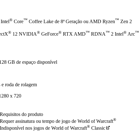
®
™
™
Intel
Core
Coffee Lake de 8ª Geração ou AMD Ryzen
Zen 2
®
®
®
™
™
®
™
ectX
12 NVIDIA
GeForce
RTX AMD
RDNA
2 Intel
Arc
128 GB de espaço disponível
 e roda de rolagem
1280 x 720
Requisitos do produto
®
Requer assinatura ou tempo de jogo de World of Warcraft
®
Indisponível nos jogos de World of Warcraft
Classic