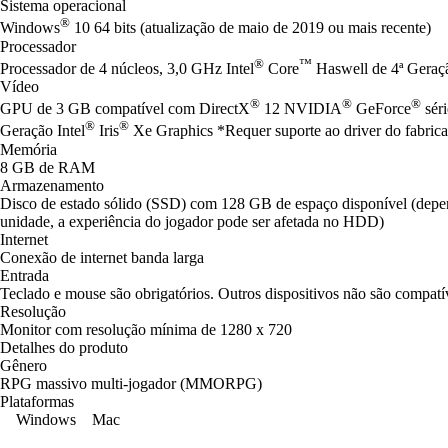
Sistema operacional
®
Windows
10 64 bits (atualização de maio de 2019 ou mais recente)
Processador
®
™
Processador de 4 núcleos, 3,0 GHz Intel
Core
Haswell de 4ª Gera
Vídeo
®
®
®
GPU de 3 GB compatível com DirectX
12 NVIDIA
GeForce
sér
®
®
Geração Intel
Iris
Xe Graphics *Requer suporte ao driver do fabrica
Memória
8 GB de RAM
Armazenamento
Disco de estado sólido (SSD) com 128 GB de espaço disponível (de
unidade, a experiência do jogador pode ser afetada no HDD)
Internet
Conexão de internet banda larga
Entrada
Teclado e mouse são obrigatórios. Outros dispositivos não são compatí
Resolução
Monitor com resolução mínima de 1280 x 720
Detalhes do produto
Gênero
RPG massivo multi-jogador (MMORPG)
Plataformas
Windows
Mac