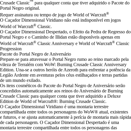
™
Crusade Classic
para qualquer conta que tiver adquirido o Pacote do
Portal Negro original.
®
Requer assinatura ou tempo de jogo de World of Warcraft
O Caçador Dimensional Viridiano não está indisponível em jogos
®
World of Warcraft
Classic.
O Caçador Dimensional Despertado, o Efeito da Pedra de Regresso do
Portal Negro e o Caminho de Illidan estão disponíveis apenas em
®
®
World of Warcraft
Classic Anniversary e World of Warcraft
Classic
Progression
Pacote do Portal Negro de Aniversário
Prepare-se para atravessar o Portal Negro rumo ao reino marcado pela
vileza de Terralém com WoW: Burning Crusade Classic Anniversary
Edition. Una-se a outros heróis de Azeroth para enfrentar a potência da
Legião Ardente em aventuras pelos céus estilhaçados e terras partidas
de um mundo exilado.
Os itens cosméticos do Pacote do Portal Negro de Aniversário serão
concedidos automaticamente aos reinos do Aniversário de Burning
Crusade Classic para qualquer conta que tiver adquirido a Deluxe
Edition de World of Warcraft®: Burning Crusade Classic.
O Caçador Dimensional Viridiano é uma montaria terrestre
compartilhada entre todos os personagens do WoW® atual, existentes
e futuros, e se ajusta automaticamente à perícia de montaria mais rápida
de cada personagem. O Caçador Dimensional Despertado é uma
montaria terrestre compartilhada entre todos os personagens das