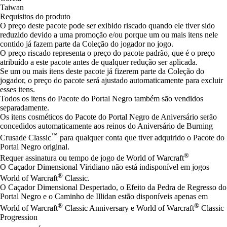
Taiwan
Requisitos do produto
O preço deste pacote pode ser exibido riscado quando ele tiver sido
reduzido devido a uma promoção e/ou porque um ou mais itens nele
contido já fazem parte da Coleção do jogador no jogo.
O preço riscado representa o preço do pacote padrão, que é o preço
atribuído a este pacote antes de qualquer redução ser aplicada.
Se um ou mais itens deste pacote já fizerem parte da Coleção do
jogador, o preço do pacote será ajustado automaticamente para excluir
esses itens.
Todos os itens do Pacote do Portal Negro também são vendidos
separadamente.
Os itens cosméticos do Pacote do Portal Negro de Aniversário serão
concedidos automaticamente aos reinos do Aniversário de Burning
™
Crusade Classic
para qualquer conta que tiver adquirido o Pacote do
Portal Negro original.
®
Requer assinatura ou tempo de jogo de World of Warcraft
O Caçador Dimensional Viridiano não está indisponível em jogos
®
World of Warcraft
Classic.
O Caçador Dimensional Despertado, o Efeito da Pedra de Regresso do
Portal Negro e o Caminho de Illidan estão disponíveis apenas em
®
®
World of Warcraft
Classic Anniversary e World of Warcraft
Classic
Progression