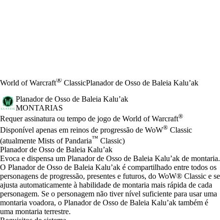
®
World of Warcraft
Classic
Planador de Osso de Baleia Kalu’ak
Planador de Osso de Baleia Kalu’ak
MONTARIAS
Preço
Available actions
®
Requer assinatura ou tempo de jogo de World of Warcraft
®
Disponível apenas em reinos de progressão de WoW
Classic
™
(atualmente Mists of Pandaria
Classic)
Planador de Osso de Baleia Kalu’ak
Evoca e dispensa um Planador de Osso de Baleia Kalu’ak de montaria.
O Planador de Osso de Baleia Kalu’ak é compartilhado entre todos os
personagens de progressão, presentes e futuros, do WoW® Classic e se
ajusta automaticamente à habilidade de montaria mais rápida de cada
personagem. Se o personagem não tiver nível suficiente para usar uma
montaria voadora, o Planador de Osso de Baleia Kalu’ak também é
uma montaria terrestre.