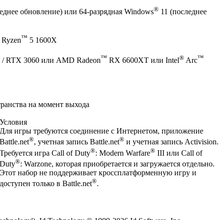
®
еднее обновление) или 64-разрядная Windows
11 (последнее
™
 Ryzen
5 1600X
™
®
™
 / RTX 3060 или AMD Radeon
RX 6600XT или Intel
Arc
транства на момент выхода
Условия
Для игры требуются соединение с Интернетом, приложение
®
®
Battle.net
, учетная запись Battle.net
и учетная запись Activision.
®
®
Требуется игра Call of Duty
: Modern Warfare
III или Call of
®
Duty
: Warzone, которая приобретается и загружается отдельно.
Этот набор не поддерживает кроссплатформенную игру и
®
доступен только в Battle.net
.