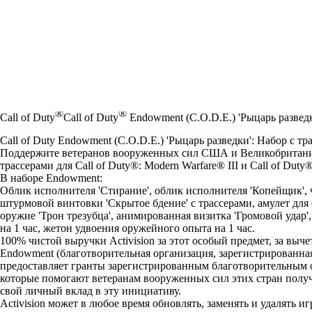
®
®
Call of Duty
Call of Duty
Endowment (C.O.D.E.) 'Рыцарь разведк
Call of Duty Endowment (C.O.D.E.) 'Рыцарь разведки': Набор с тр
Поддержите ветеранов вооруженных сил США и Великобритании, 
трассерами для Call of Duty®: Modern Warfare® III и Call of Dut
В наборе Endowment:
Облик исполнителя 'Стирание', облик исполнителя 'Копейщик', 
штурмовой винтовки 'Скрытое бдение' с трассерами, амулет для 
оружие 'Трон трезубца', анимированная визитка 'Громовой удар
на 1 час, жетон удвоения оружейного опыта на 1 час.
100% чистой выручки Activision за этот особый предмет, за выче
Endowment (благотворительная организация, зарегистрированная
предоставляет гранты зарегистрированным благотворительным
которые помогают ветеранам вооруженных сил этих стран полу
свой личный вклад в эту инициативу.
Activision может в любое время обновлять, заменять и удалять и