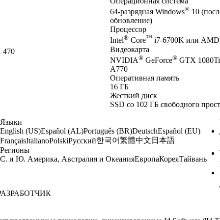
Операционная система
®
64-разрядная Windows
10 (посл
обновление)
Процессор
®
™
Intel
Core
i7-6700K или AMD
Видеокарта
 470
®
®
NVIDIA
GeForce
GTX 1080Ti
A770
Оперативная память
16 ГБ
Жесткий диск
SSD со 102 ГБ свободного прос
Языки
English (US)
Español (AL)
Português (BR)
Deutsch
Español (EU)
한국어
繁體中文
日本語
Français
Italiano
Polski
Русский
Регионы
С. и Ю. Америка, Австралия и Океания
Европа
Корея
Тайвань
РАЗРАБОТЧИК