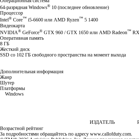
Операционная система
®
64-разрядная Windows
10 (последнее обновление)
Процессор
®
™
™
Intel
Core
i5-6600 или AMD Ryzen
5 1400
Видеокарта
®
®
™
NVIDIA
GeForce
GTX 960 / GTX 1650 или AMD Radeon
RX
Оперативная память
8 ГБ
Жесткий диск
SSD со 102 ГБ свободного пространства на момент выхода
Дополнительная информация
Жанр
Шутер
Платформы
Windows
ИЗДАТЕЛЬ
Возрастной рейтинг
За подробностями обращайтесь по адресу www.callofduty.com.