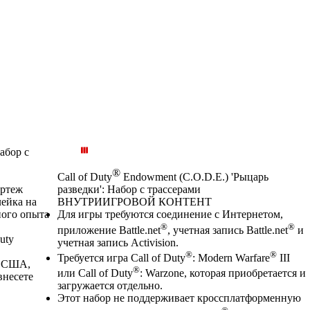
абор с
®
Call of Duty
Endowment (C.O.D.E.) 'Рыцарь
ертеж
разведки': Набор с трассерами
лейка на
ВНУТРИИГРОВОЙ КОНТЕНТ
ного опыта
Цена
Available actions
Для игры требуются соединение с Интернетом,
®
®
приложение Battle.net
, учетная запись Battle.net
и
uty
учетная запись Activision.
®
®
Требуется игра Call of Duty
: Modern Warfare
III
м США,
®
или Call of Duty
: Warzone, которая приобретается и
внесете
загружается отдельно.
Этот набор не поддерживает кроссплатформенную
®