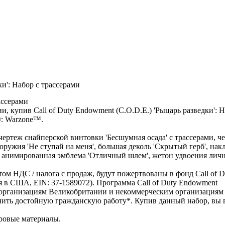
и': Набор с трассерами
ассерами
купив Call of Duty Endowment (C.O.D.E.) 'Рыцарь разведки': Н
y®: Warzone™.
чертеж снайперской винтовки 'Бесшумная осада' с трассерами, ч
оружия 'Не ступай на меня', большая деколь 'Скрытый герб', нак
', анимированная эмблема 'Отличный шлем', жетон удвоения лич
том НДС / налога с продаж, будут пожертвованы в фонд Call of D
 в США, EIN: 37-1589072). Программа Call of Duty Endowment
 организациям Великобритании и некоммерческим организация
чить достойную гражданскую работу*. Купив данный набор, вы 
гровые материалы.