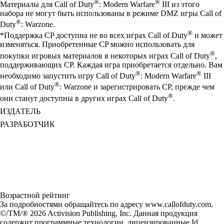
®
®
Материалы для Call of Duty
: Modern Warfare
III из этого
набора не могут быть использованы в режиме DMZ игры Call of
®
Duty
: Warzone.
®
*Поддержка CP доступна не во всех играх Call of Duty
и может
изменяться. Приобретенные CP можно использовать для
®
покупки игровых материалов в некоторых играх Call of Duty
,
поддерживающих CP. Каждая игра приобретается отдельно. Вам
®
®
необходимо запустить игру Call of Duty
: Modern Warfare
III
®
или Call of Duty
: Warzone и зарегистрировать CP, прежде чем
®
они станут доступны в других играх Call of Duty
.
ИЗДАТЕЛЬ
РАЗРАБОТЧИК
Возрастной рейтинг
За подробностями обращайтесь по адресу www.callofduty.com.
©/TM/® 2026 Activision Publishing, Inc. Данная продукция
содержит программные технологии, лицензированные Id