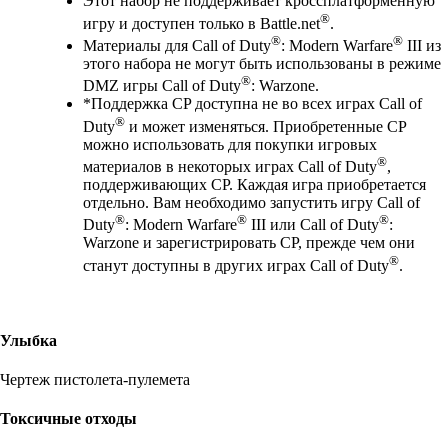
Этот набор не поддерживает кроссплатформенную
®
игру и доступен только в Battle.net
.
®
®
Материалы для Call of Duty
: Modern Warfare
III из
этого набора не могут быть использованы в режиме
®
DMZ игры Call of Duty
: Warzone.
*Поддержка CP доступна не во всех играх Call of
®
Duty
и может изменяться. Приобретенные CP
можно использовать для покупки игровых
®
материалов в некоторых играх Call of Duty
,
поддерживающих CP. Каждая игра приобретается
отдельно. Вам необходимо запустить игру Call of
®
®
®
Duty
: Modern Warfare
III или Call of Duty
:
Warzone и зарегистрировать CP, прежде чем они
®
станут доступны в других играх Call of Duty
.
Улыбка
Чертеж пистолета-пулемета
Токсичные отходы