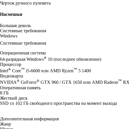
Чертеж ручного пулемета
Насмешки
Большая деколь
Системные требования
Windows
Системные требования
Операционная система
®
64-разрядная Windows
10 (последнее обновление)
Процессор
®
™
™
Intel
Core
i5-6600 или AMD Ryzen
5 1400
Видеокарта
®
®
™
NVIDIA
GeForce
GTX 960 / GTX 1650 или AMD Radeon
RX
Оперативная память
8 ГБ
Жесткий диск
SSD со 102 ГБ свободного пространства на момент выхода
Дополнительная информация
Жанр