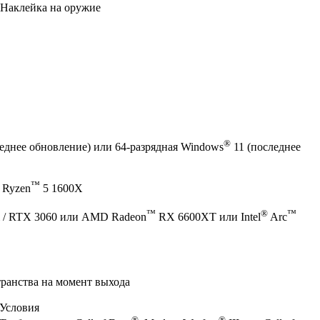
Наклейка на оружие
®
еднее обновление) или 64-разрядная Windows
11 (последнее
™
 Ryzen
5 1600X
™
®
™
 / RTX 3060 или AMD Radeon
RX 6600XT или Intel
Arc
транства на момент выхода
Условия
®
®