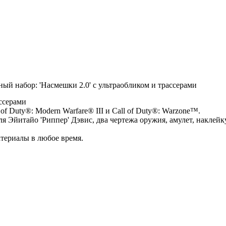
ный набор: 'Насмешки 2.0' с ультраобликом и трассерами
ссерами
of Duty®: Modern Warfare® III и Call of Duty®: Warzone™.
ля Эйитайо 'Риппер' Дэвис, два чертежа оружия, амулет, наклейк
атериалы в любое время.