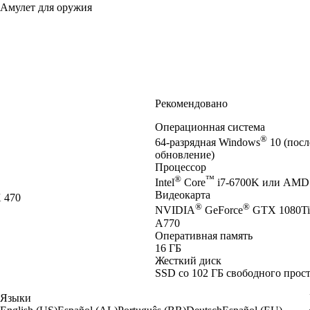
Амулет для оружия
Рекомендовано
Операционная система
®
64-разрядная Windows
10 (посл
обновление)
Процессор
®
™
Intel
Core
i7-6700K или AMD
Видеокарта
 470
®
®
NVIDIA
GeForce
GTX 1080Ti
A770
Оперативная память
16 ГБ
Жесткий диск
SSD со 102 ГБ свободного прос
Языки